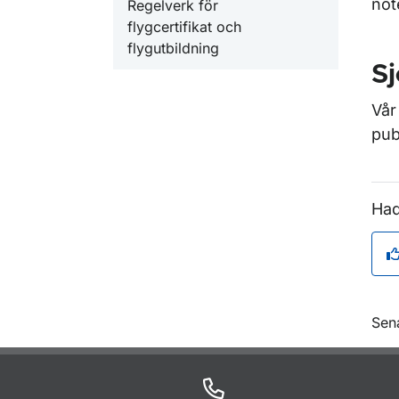
not
Regelverk för
flygcertifikat och
flygutbildning
Sj
Vår
pub
Had
O
Sen