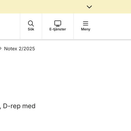
Sök
E-tjänster
Meny
Notex 2/2025
r, D-rep med