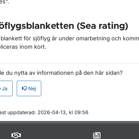
es”.
öflygsblanketten (Sea rating)
 blankett för sjöflyg är under omarbetning och komm
liceras inom kort.
e du nytta av informationen på den här sidan?
Ja
Nej
m sidan
ast uppdaterad: 2026-04-13, kl 09:56