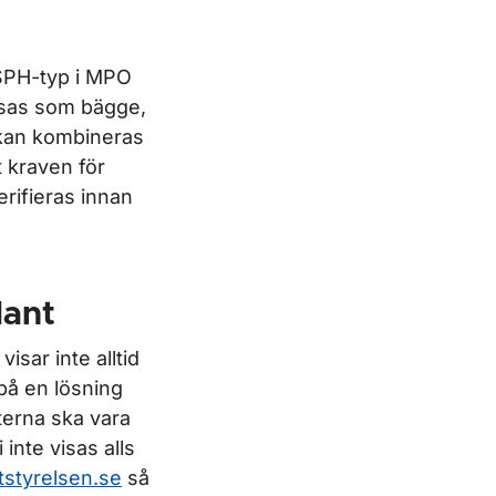
SPH-typ i MPO
ssas som bägge,
t kan kombineras
 kraven för
rifieras innan
lant
isar inte alltid
 på en lösning
eterna ska vara
 inte visas alls
rtstyrelsen.se
så