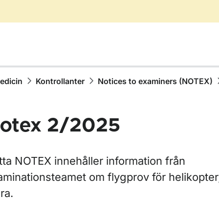
medicin
Kontrollanter
Notices to examiners (NOTEX)
otex 2/2025
tta NOTEX innehåller information från
aminationsteamet om flygprov för helikopte
ra.
ör AFIS-personal