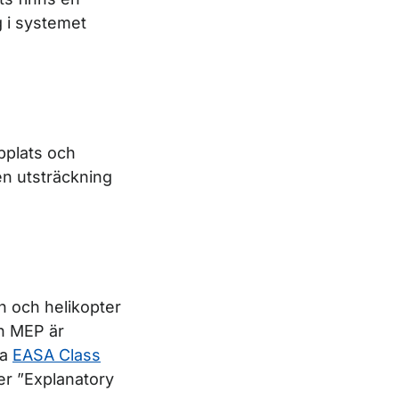
g i systemet
bplats och
den utsträckning
n och helikopter
n MEP är
da
EASA Class
er ”Explanatory