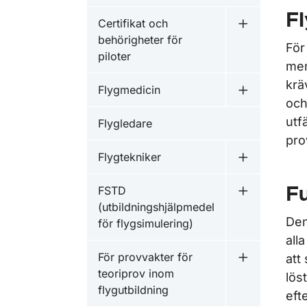
Fl
Certifikat och
Undermeny fö
behörigheter för
För
piloter
men
krä
Flygmedicin
Undermeny f
och
utf
Flygledare
pro
Flygtekniker
Undermeny f
FSTD
Fu
Undermeny f
(utbildningshjälpmedel
Den
för flygsimulering)
all
För provvakter för
att
Undermeny fö
teoriprov inom
löst
flygutbildning
eft