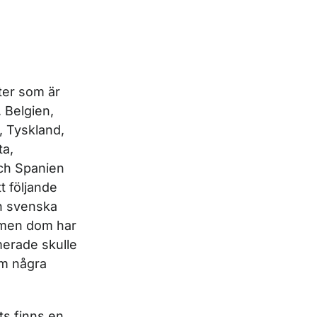
ter som är
, Belgien,
, Tyskland,
ta,
och Spanien
t följande
en svenska
 men dom har
merade skulle
om några
s finns en