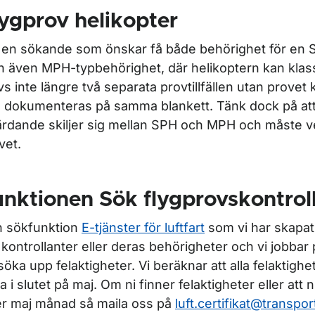
ygprov helikopter
r Certifikat och behörigheter för piloter
 en sökande som önskar få både behörighet för en 
 även MPH-typbehörighet, där helikoptern kan kla
vs inte längre två separata provtillfällen utan prove
ör Flygmedicin
 dokumenteras på samma blankett. Tänk dock på att
ärdande skiljer sig mellan SPH och MPH och måste ve
vet.
ör Flygtekniker
nktionen Sök flygprovskontrol
ör FSTD (utbildningshjälpmedel för flygsimulering)
 sökfunktion
E-tjänster för luftfart
som vi har skapat v
a kontrollanter eller deras behörigheter och vi jobbar
 söka upp felaktigheter. Vi beräknar att alla felaktigh
r För provvakter för teoriprov inom flygutbildning
a i slutet på maj. Om ni finner felaktigheter eller att ni
er maj månad så maila oss på
luft.certifikat@transpo