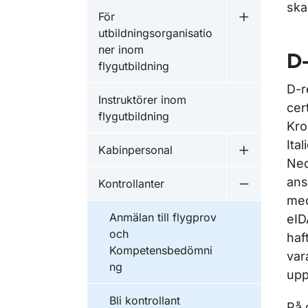
ska 
För
Undermeny fö
utbildningsorganisatio
ner inom
D
flygutbildning
D-r
Instruktörer inom
cer
flygutbildning
Kro
Ita
Kabinpersonal
Undermeny f
Ned
ans
Kontrollanter
Undermeny f
med
Anmälan till flygprov
eID
och
haf
Kompetensbedömni
var
ng
upp
Bli kontrollant
På 