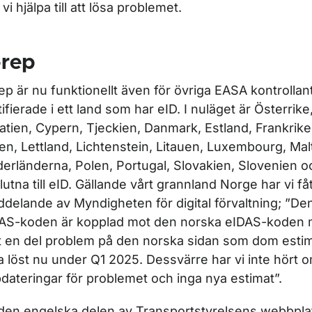
vi hjälpa till att lösa problemet.
r För utbildningsorganisationer inom flygutbildning
-rep
ep är nu funktionellt även för övriga EASA kontrollan
tifierade i ett land som har eID. I nuläget är Österrike
atien, Cypern, Tjeckien, Danmark, Estland, Frankrike
lien, Lettland, Lichtenstein, Litauen, Luxembourg, Mal
ör Kabinpersonal
erländerna, Polen, Portugal, Slovakien, Slovenien 
lutna till eID. Gällande vårt grannland Norge har vi fåt
ör Kontrollanter
delande av Myndigheten för digital förvaltning; ”D
AS-koden är kopplad mot den norska eIDAS-koden
t en del problem på den norska sidan som dom esti
a löst nu under Q1 2025. Dessvärre har vi inte hört 
dateringar för problemet och inga nya estimat”.
den engelska delen av Transportstyrelsens webbplat