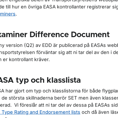
de till hur en övriga EASA kontrollanter registrerar si
miners
.
xaminer Difference Document
ör Möten och utbildningar
ny version (Q2) av EDD är publicerad på EASAs web
nsportstyrelsen förväntar sig att ni tar del av den i 
 er kontrollant kräver.
ör Notices to examiners (NOTEX)
SA typ och klasslista
A har gjort om typ och klasslistorna för både flygpla
r Teoriprov för piloter
 de största skillnaderna berör SET men även klasse
terad. Vi föreslår att ni tar del av dessa på EASAs si
ör Flygteknisk utbildning
 Type Rating and Endorsement lists
och då även läs