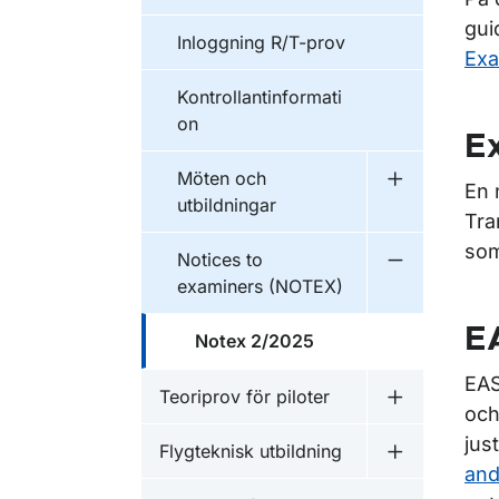
gui
Inloggning R/T-prov
Exa
Kontrollantinformati
on
E
Möten och
Undermeny f
En 
utbildningar
Tra
som
Notices to
Undermeny f
examiners (NOTEX)
EA
Notex 2/2025
EAS
Teoriprov för piloter
Undermeny fö
och
jus
Flygteknisk utbildning
Undermeny f
and