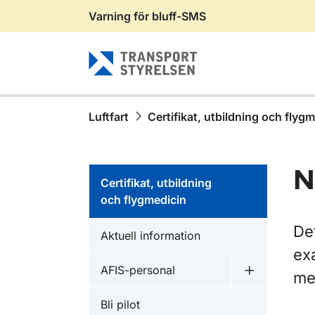
Varning för bluff-SMS
Gå till sidans innehåll
Luftfart
Certifikat, utbildning och flyg
N
Certifikat, utbildning
och flygmedicin
De
Aktuell information
ex
AFIS-personal
me
Undermeny f
Bli pilot