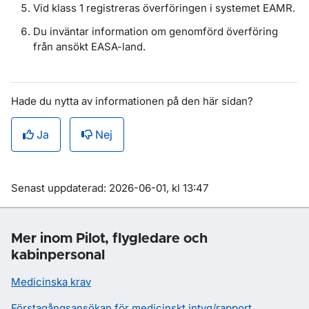
Vid klass 1 registreras överföringen i systemet EAMR.
Du inväntar information om genomförd överföring
från ansökt EASA-land.
Hade du nytta av informationen på den här sidan?
Ja
Nej
Om sidan
Senast uppdaterad: 2026-06-01, kl 13:47
Mer inom Pilot, flygledare och
kabinpersonal
Medicinska krav
Förstagångsansökan för medicinskt intyg/rapport