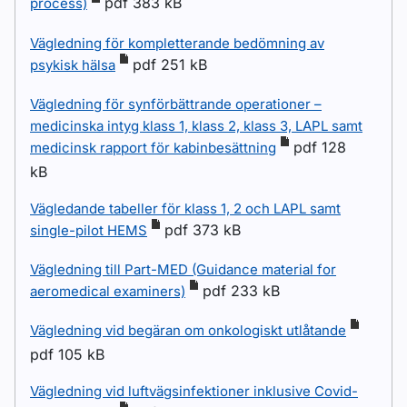
pdf 383 kB
process)
Vägledning för kompletterande bedömning av
pdf 251 kB
psykisk hälsa
Vägledning för synförbättrande operationer –
medicinska intyg klass 1, klass 2, klass 3, LAPL samt
pdf 128
medicinsk rapport för kabinbesättning
kB
Vägledande tabeller för klass 1, 2 och LAPL samt
pdf 373 kB
single-pilot HEMS
Vägledning till Part-MED (Guidance material for
pdf 233 kB
aeromedical examiners)
Vägledning vid begäran om onkologiskt utlåtande
pdf 105 kB
Vägledning vid luftvägsinfektioner inklusive Covid-