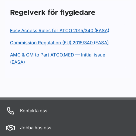
Regelverk för flygledare
Easy Access Rules for ATCO 2015/340 (EASA)
Commission Regulation (EU) 2015/340 (EASA)
AMC & GM to Part ATCO.MED — Initial issue
(EASA)
Kontakta oss
Jobba hos oss