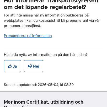
Hur informerar Transportstyrelsen
om det löpande regelarbetet?
För att inte missa när ny information publiceras på
webbplatsen kan du kostnadsfritt bli prenumerant via vår
prenumerationstjänst.
Prenumerera på information
Hade du nytta av informationen på den här sidan?
Ja
Nej
Om sidan
Senast uppdaterad: 2026-05-04, kl 08:30
Mer inom Certifikat, utbildning och