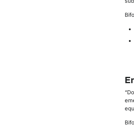
sub
Bif
E
“Do
eme
equ
Bif