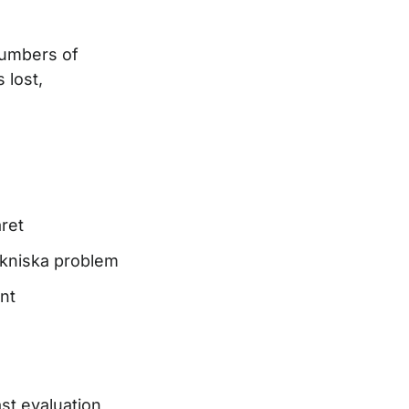
numbers of
 lost,
ret
ekniska problem
nt
st evaluation