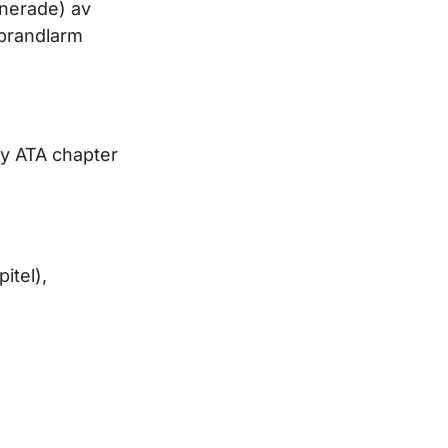
gnerade) av
brandlarm
(by ATA chapter
itel),