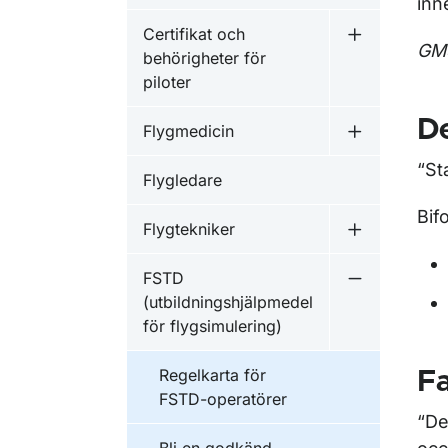
inn
Certifikat och
Undermeny fö
GM3
behörigheter för
piloter
De
Flygmedicin
Undermeny f
“St
Flygledare
Bif
Flygtekniker
Undermeny f
FSTD
Undermeny f
(utbildningshjälpmedel
för flygsimulering)
Regelkarta för
Fa
FSTD-operatörer
“De