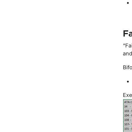
Fa
“Fa
and
Bif
Exe