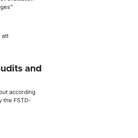
nges”
 att
udits and
 out according
y the FSTD-