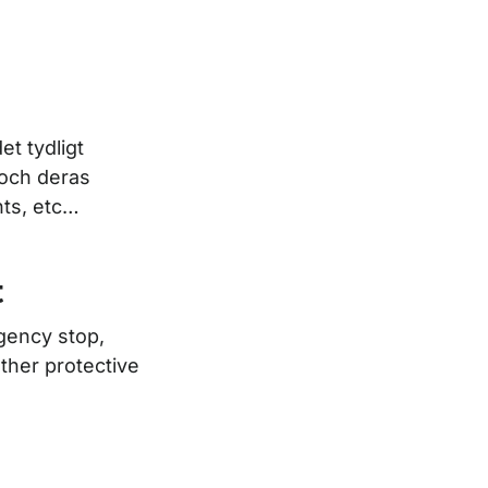
et tydligt
 och deras
nts, etc…
t
ency stop,
other protective