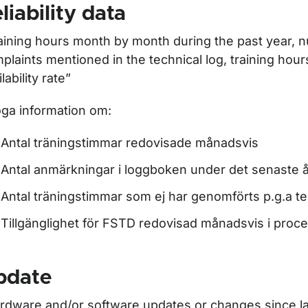
liability data
aining hours month by month during the past year, 
r För provvakter för teoriprov inom flygutbildning
plaints mentioned in the technical log, training hours
lability rate”
oga information om:
r För utbildningsorganisationer inom flygutbildning
Antal träningstimmar redovisade månadsvis
Antal anmärkningar i loggboken under det senaste å
Antal träningstimmar som ej har genomförts p.g.a t
Tillgänglighet för FSTD redovisad månadsvis i proce
ör Kabinpersonal
pdate
ör Kontrollanter
rdware and/or software updates or changes since la