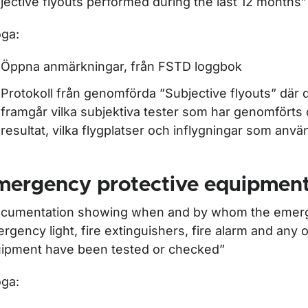
jective flyouts performed during the last 12 months”
oga:
Öppna anmärkningar, från FSTD loggbok
Protokoll från genomförda ”Subjective flyouts” där d
framgår vilka subjektiva tester som har genomförts
resultat, vilka flygplatser och inflygningar som anvä
mergency protective equipmen
cumentation showing when and by whom the emerg
rgency light, fire extinguishers, fire alarm and any 
ipment have been tested or checked”
oga: