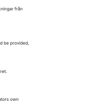
ningar från
ld be provided,
ret.
ators own