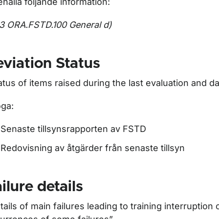
ehålla följande information:
r Certifikat och behörigheter för piloter
 ORA.FSTD.100 General d)
viation Status
ör Flygmedicin
atus of items raised during the last evaluation and d
oga:
ör Flygtekniker
Senaste tillsynsrapporten av FSTD
ör FSTD (utbildningshjälpmedel för flygsimulering)
Redovisning av åtgärder från senaste tillsyn
ilure details
tails of main failures leading to training interruption 