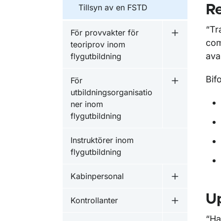
Tillsyn av en FSTD
Re
“Tr
För provvakter för
Undermeny fö
com
teoriprov inom
avai
flygutbildning
Bif
För
Undermeny fö
utbildningsorganisatio
ner inom
flygutbildning
Instruktörer inom
flygutbildning
Kabinpersonal
Undermeny f
U
Kontrollanter
Undermeny f
“Ha