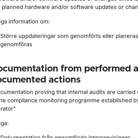
r Teoriprov för piloter
 planned hardware and/or software updates or cha
ör Flygteknisk utbildning
oga information om:
Större uppdateringar som genomförts eller planeras
genomföras
ocumentation from performed a
ocumented actions
cumentation proving that internal audits are carried
the compliance monitoring programme established b
rator”
oga:
Dokumentation från genomförda internrevisioner