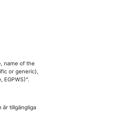
e, name of the
fic or generic),
e, EGPWS)”.
är tillgängliga