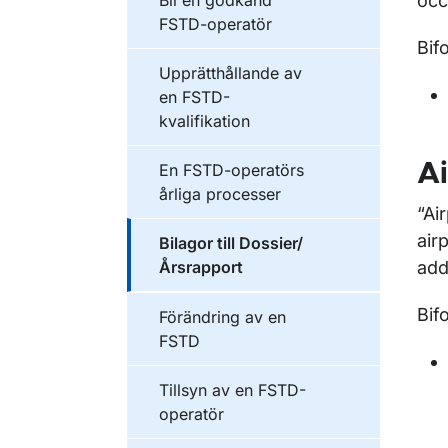
Bli en godkänd
occ
FSTD-operatör
Bif
Upprätthållande av
en FSTD-
kvalifikation
Ai
En FSTD-operatörs
årliga processer
“Ai
air
Bilagor till Dossier/
Årsrapport
add
Bif
Förändring av en
FSTD
Tillsyn av en FSTD-
operatör