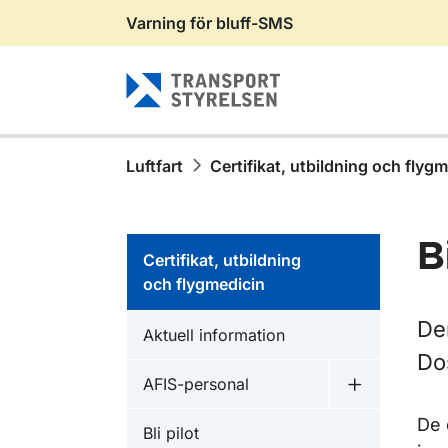
Varning för bluff-SMS
Gå till sidans innehåll
Luftfart
Certifikat, utbildning och flyg
B
Certifikat, utbildning
och flygmedicin
Den
Aktuell information
Do
AFIS-personal
Undermeny f
De 
Bli pilot