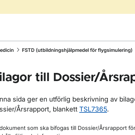
medicin
FSTD (utbildningshjälpmedel för flygsimulering)
ilagor till Dossier/Årsra
na sida ger en utförlig beskrivning av bilago
ssier/Årsrapport, blankett
TSL7365
.
ör AFIS-personal
dokument som ska bifogas till Dossier/Årsrapport fö