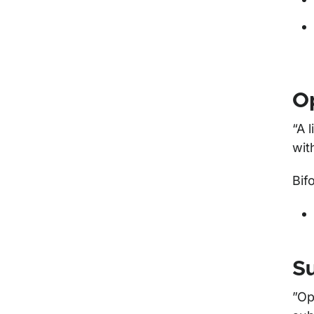
Op
“A 
wit
Bif
Su
”Op