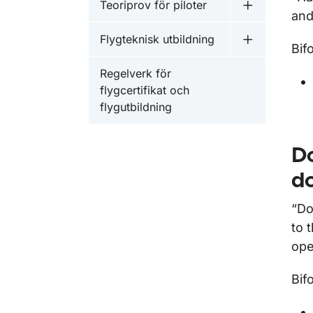
Teoriprov för piloter
Undermeny fö
and
Flygteknisk utbildning
Undermeny f
Bif
Regelverk för
flygcertifikat och
flygutbildning
D
d
“Do
to 
ope
Bif