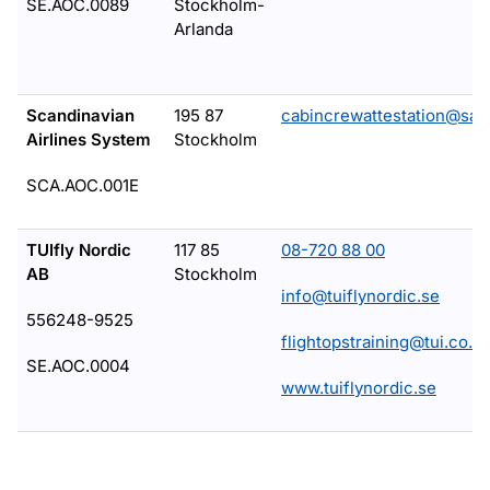
SE.AOC.0089
Stockholm-
Arlanda
Scandinavian
195 87
cabincrewattestation@sas
Airlines System
Stockholm
SCA.AOC.001E
TUIfly Nordic
117 85
08-720 88 00
AB
Stockholm
info@tuiflynordic.se
556248-9525
flightopstraining@tui.co.u
SE.AOC.0004
www.tuiflynordic.se