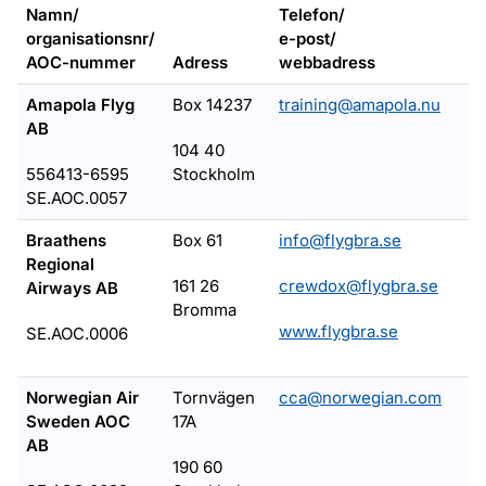
Namn/
Telefon/
organisationsnr/
e-post/
AOC-nummer
Adress
webbadress
Amapola Flyg
Box 14237
training@amapola.nu
AB
104 40
556413-6595
Stockholm
SE.AOC.0057
Braathens
Box 61
info@flygbra.se
Regional
161 26
crewdox@flygbra.se
Airways AB
Bromma
www.flygbra.se
SE.AOC.0006
Norwegian Air
Tornvägen
cca@norwegian.com
Sweden AOC
17A
AB
190 60