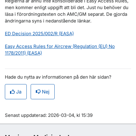
Reglerna är ännu inte konsoliderade i
Easy Access Rules
,
men kommer enligt uppgift att bli det. Just nu behöver du
läsa i förordningstexten och AMC/GM separat. De gjorda
ändringarna syns i nedanstående länkar.
ED Decision 2025/002/R (EASA)
Easy Access Rules for Aircrew (Regulation (EU) No
1178/2011) (EASA)
Hade du nytta av informationen på den här sidan?
Ja
Nej
Om sidan
Senast uppdaterad: 2026-03-04, kl 15:39