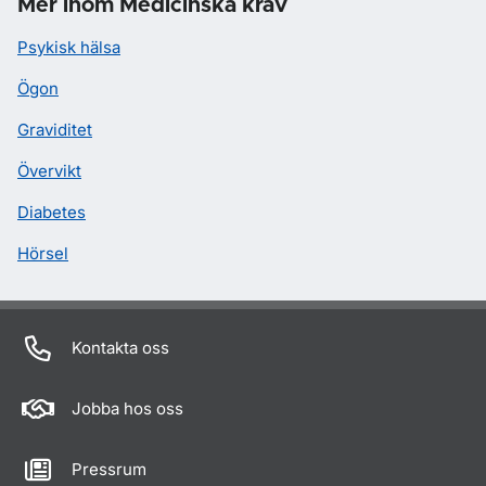
Mer inom Medicinska krav
Psykisk hälsa
Ögon
Graviditet
Övervikt
Diabetes
Hörsel
Kontakta oss
Jobba hos oss
Pressrum