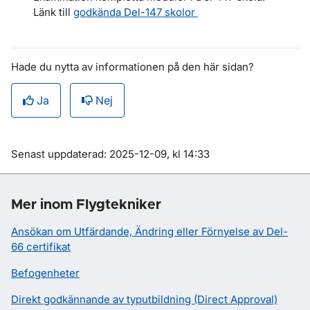
Länk till
godkända Del-147 skolor
Hade du nytta av informationen på den här sidan?
Ja
Nej
Om sidan
Senast uppdaterad: 2025-12-09, kl 14:33
Mer inom Flygtekniker
Ansökan om Utfärdande, Ändring eller Förnyelse av Del-
66 certifikat
Befogenheter
Direkt godkännande av typutbildning (Direct Approval)