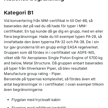
Kategori B1
Vid konvertering från MM-certifikat in till Del-66, så
baserades det på vad du då hade för typer i MM-
certifikatet. En typ kunde då ge dig en grupp, med en eller
flera begränsningar. Hade du till exempel typen PA-28, så
innefattade den även typerna PA-32 och PA-38. De i sin
tur gav grunderna till en grupp enligt EASA regelverket.
Gruppen som då fördes in i certifikatet var ASPE-MS,
vilket står för Aeroplanes Single Piston Engine of 5700 kg
and below, Metal Structure. Då gruppen enbart baserades
på typer från tillverkaren Piper, så blev resultatet
Manufacture group rating - Piper.
Beroende på typernas komplexitet, så fördes även ett
antal begränsningar in i certifikatet. I ovan exempel tillkom
även begränsningarna:
Flygplan med trycksatt kabin
Flygplan med infällbart landställ