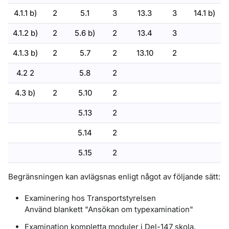
4.1.1 b)
2
5.1
3
13.3
3
14.1 b)
4.1.2 b)
2
5.6 b)
2
13.4
3
4.1.3 b)
2
5.7
2
13.10
2
4.2 2
5.8
2
4.3 b)
2
5.10
2
5.13
2
5.14
2
5.15
2
Begränsningen kan avlägsnas enligt något av följande sätt:
Examinering hos Transportstyrelsen
Använd blankett "Ansökan om typexamination"
Examination kompletta moduler i Del-147 skola.