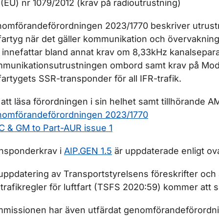
(EU) nr 1079/2012 (krav på radioutrustning)
omförandeförordningen 2023/1770 beskriver utrustn
tfartyg när det gäller kommunikation och övervakning
r För provvakter för teoriprov inom flygutbildning
 innefattar bland annat krav om 8,33kHz kanalsepara
munikationsutrustningen ombord samt krav på Mod
tfartygets SSR-transponder för all IFR-trafik.
r För utbildningsorganisationer inom flygutbildning
 att läsa förordningen i sin helhet samt tillhörande 
omförandeförordningen 2023/1770
 & GM to Part-AUR issue 1
nsponderkrav i
AIP.GEN 1.5
är uppdaterade enligt ov
uppdatering av Transportstyrelsens föreskrifter och
ör Kabinpersonal
trafikregler för luftfart (TSFS 2020:59) kommer att 
ör Kontrollanter
missionen har även utfärdat genomförandeförordni