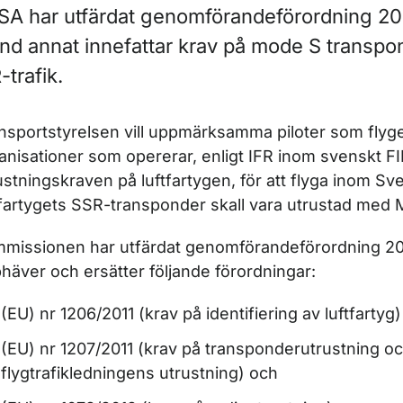
SA har utfärdat genomförandeförordning 2
nd annat innefattar krav på mode S transpon
-trafik.
ör AFIS-personal
nsportstyrelsen vill uppmärksamma piloter som flyge
anisationer som opererar, enligt IFR inom svenskt FIR
r Certifikat och behörigheter för piloter
ustningskraven på luftfartygen, för att flyga inom Sver
tfartygets SSR-transponder skall vara utrustad med 
missionen har utfärdat genomförandeförordning 2
ör Flygmedicin
häver och ersätter följande förordningar:
(EU) nr 1206/2011 (krav på identifiering av luftfartyg)
(EU) nr 1207/2011 (krav på transponderutrustning o
ör Flygtekniker
flygtrafikledningens utrustning) och
ör FSTD (utbildningshjälpmedel för flygsimulering)