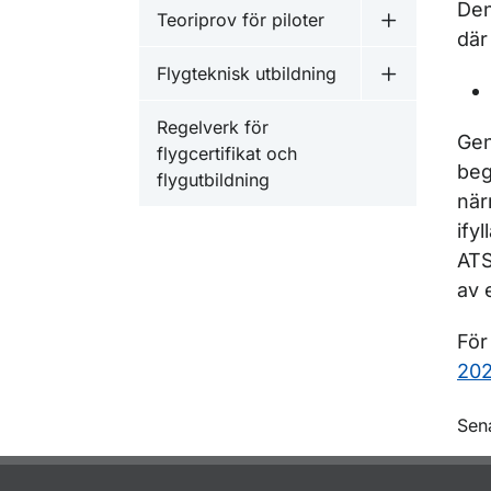
Den
Teoriprov för piloter
Undermeny fö
där
Flygteknisk utbildning
Undermeny f
Regelverk för
Gen
flygcertifikat och
beg
flygutbildning
när
ify
ATS
av 
För
202
O
Sen