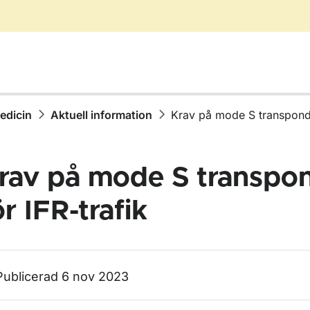
medicin
Aktuell information
Krav på mode S transponde
rav på mode S transpo
ör IFR-trafik
ör Aktuell information
ör Krav på mode S transponder för IFR-trafik
Publicerad 6 nov 2023