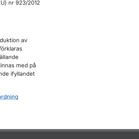
EU) nr 923/2012
duktion av
örklaras
gällande
 finnas med på
nde ifyllandet
rdning