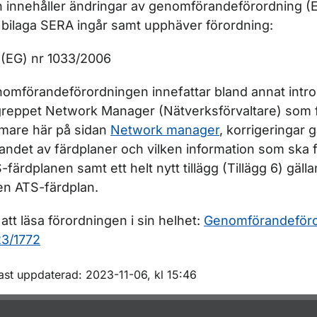
 innehåller ändringar av genomförandeförordning (
r Teoriprov för piloter
 bilaga SERA ingår samt upphäver förordning:
ör Flygteknisk utbildning
(EG) nr 1033/2006
omförandeförordningen innefattar bland annat intro
reppet Network Manager (Nätverksförvaltare) som f
mare här på sidan
Network manager
, korrigeringar 
llandet av färdplaner och vilken information som ska
-färdplanen samt ett helt nytt tillägg (Tillägg 6) gälla
en ATS-färdplan.
 att läsa förordningen i sin helhet:
Genomförandeföro
3/1772
m sidan
ast uppdaterad: 2023-11-06, kl 15:46