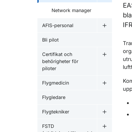
EA
Network manager
bla
IFR
AFIS-personal
Undermeny f
Bli pilot
Tra
org
Certifikat och
Undermeny fö
utr
behörigheter för
luf
piloter
Kom
Flygmedicin
Undermeny f
upp
Flygledare
Flygtekniker
Undermeny f
FSTD
Undermeny f