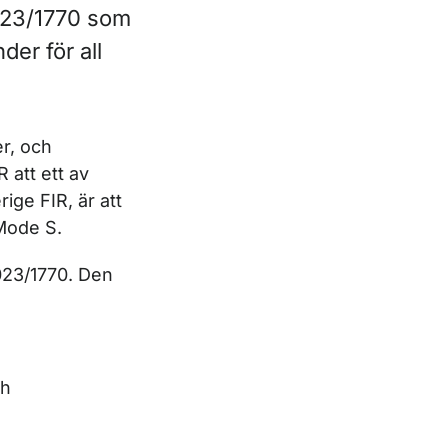
023/1770 som
der för all
r, och
 att ett av
ige FIR, är att
Mode S.
023/1770. Den
ch