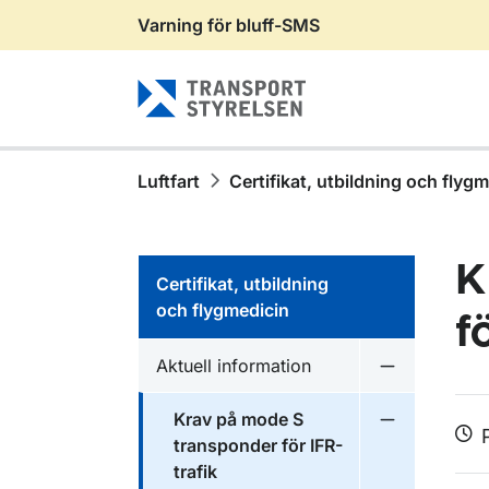
Varning för bluff-SMS
Gå till sidans innehåll
Luftfart
Certifikat, utbildning och flyg
K
Certifikat, utbildning
och flygmedicin
f
Aktuell information
Undermeny f
Krav på mode S
Undermeny f
transponder för IFR-
trafik