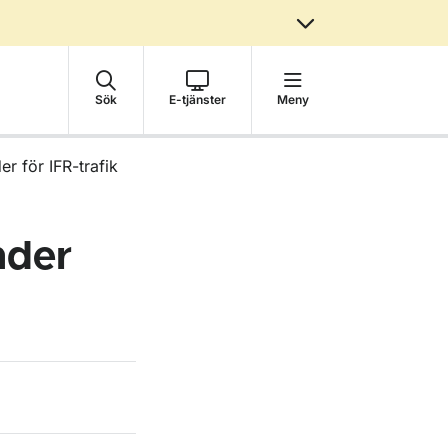
Sök
E-tjänster
Meny
r för IFR-trafik
nder