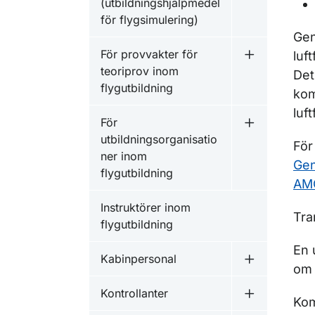
(utbildningshjälpmedel
för flygsimulering)
Gen
För provvakter för
luf
Undermeny fö
teoriprov inom
Det
flygutbildning
kom
luf
För
Undermeny fö
utbildningsorganisatio
För
ner inom
Gen
flygutbildning
AMC
Instruktörer inom
Tra
flygutbildning
En 
Kabinpersonal
Undermeny f
om 
Kontrollanter
Undermeny f
Kom