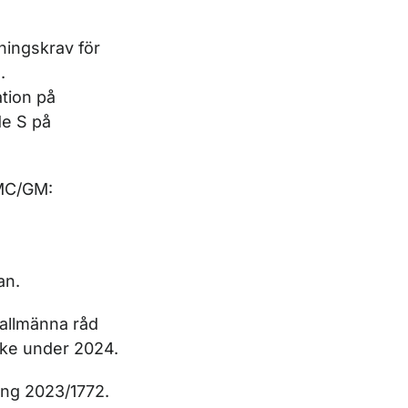
ingskrav för
.
tion på
e S på
AMC/GM:
an.
 allmänna råd
ske under 2024.
ng 2023/1772.