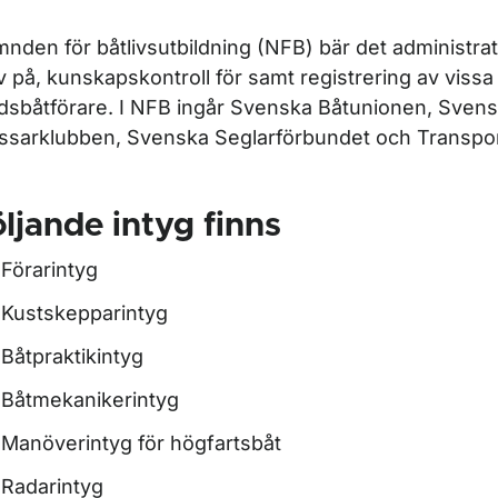
nden för båtlivsutbildning (NFB) bär det administrat
v på, kunskapskontroll för samt registrering av vissa 
tidsbåtförare. I NFB ingår Svenska Båtunionen, Sven
ssarklubben, Svenska Seglarförbundet och Transpor
ör Sjösäkerhet
ör Köpa båt
ljande intyg finns
ör Båtmiljö
Förarintyg
Kustskepparintyg
r Lagar och regler för fritidsbåtar
Båtpraktikintyg
Båtmekanikerintyg
Manöverintyg för högfartsbåt
Radarintyg