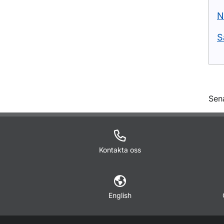
N
S
O
Sen
Kontakta oss
English