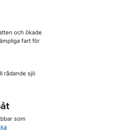
vatten och ökade
ämpliga fart för
ill rådande sjö
båt
lubbar som
ska