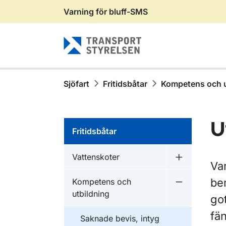
Varning för bluff-SMS
Gå till sidans innehåll
Sjöfart
Fritidsbåtar
Kompetens och u
U
Fritidsbåtar
Vattenskoter
Undermeny f
Var
be
Kompetens och
Undermeny f
utbildning
got
fä
Saknade bevis, intyg