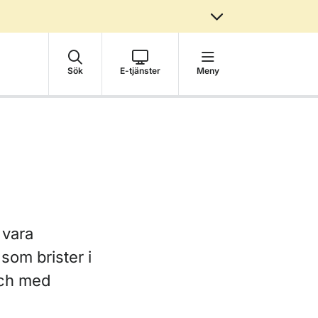
Sök
E-tjänster
Meny
 vara
som brister i
 och med