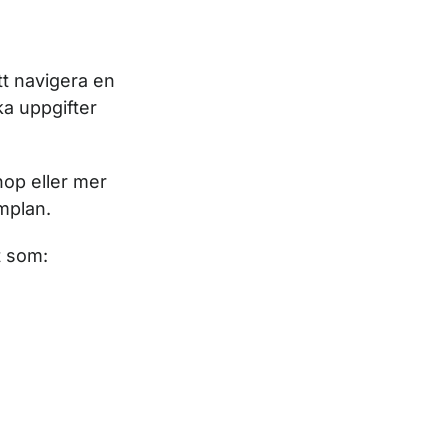
tt navigera en
ka uppgifter
nop eller mer
mplan.
t som: