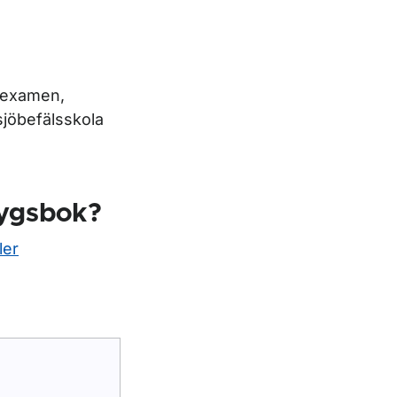
rexamen,
sjöbefälsskola
ntygsbok?
ler