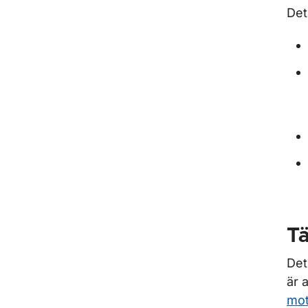
Det
Tä
Det
är a
mot