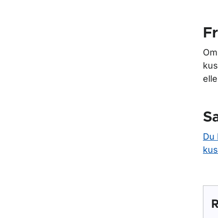
Fr
Om 
kus
ell
Sa
Du 
kus
R