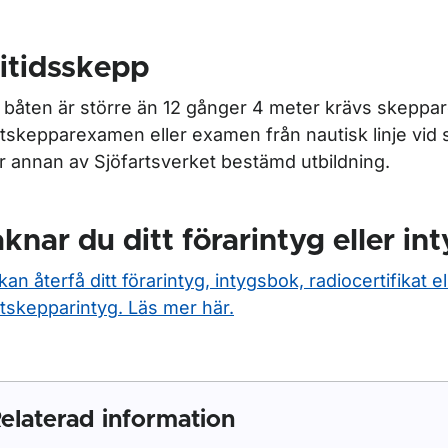
itidsskepp
båten är större än 12 gånger 4 meter krävs skeppa
tskepparexamen eller examen från nautisk linje vid 
er annan av Sjöfartsverket bestämd utbildning.
knar du ditt förarintyg eller i
kan återfå ditt förarintyg, intygsbok, radiocertifikat el
tskepparintyg. Läs mer här.
elaterad information