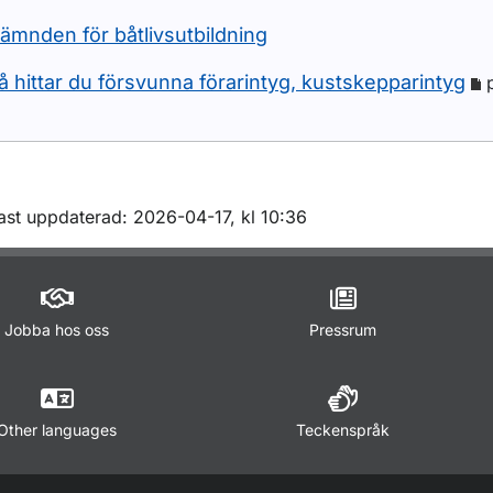
ämnden för båtlivsutbildning
å hittar du försvunna förarintyg, kustskepparintyg
m sidan
ast uppdaterad: 2026-04-17, kl 10:36
Jobba hos oss
Pressrum
Other languages
Teckenspråk