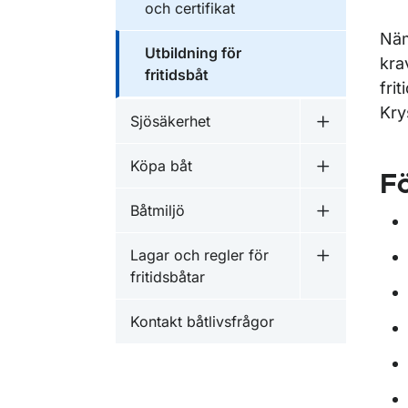
och certifikat
Näm
Utbildning för
kra
fritidsbåt
fri
Kry
Sjösäkerhet
Undermeny f
Köpa båt
Undermeny f
Fö
Båtmiljö
Undermeny f
Lagar och regler för
Undermeny fö
fritidsbåtar
Kontakt båtlivsfrågor