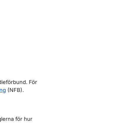
dieförbund. För
ing
(NFB).
lerna för hur