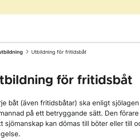
tbildning
Utbildning för fritidsbåt
tbildning för fritidsbåt
ör Vattenskoter
je båt (även fritidsbåtar) ska enligt sjölagen
mannad på ett betryggande sätt. Den förare 
ör Kompetens och utbildning
t sjömanskap kan dömas till böter eller till
ngelse.