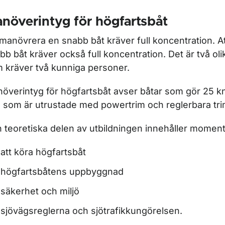
növerintyg för högfartsbåt
 manövrera en snabb båt kräver full koncentration. A
bb båt kräver också full koncentration. Det är två oli
 kräver två kunniga personer.
överintyg för högfartsbåt avser båtar som gör 25 k
 som är utrustade med powertrim och reglerbara tri
 teoretiska delen av utbildningen innehåller momen
att köra högfartsbåt
högfartsbåtens uppbyggnad
säkerhet och miljö
sjövägsreglerna och sjötrafikkungörelsen.