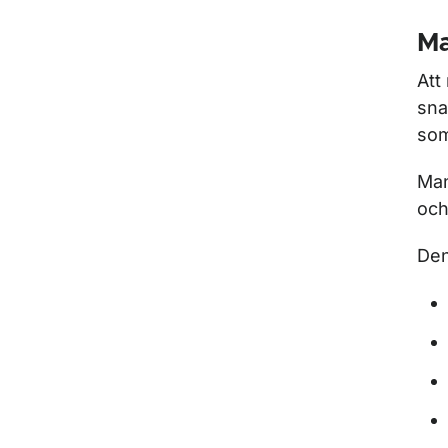
Ma
Att
sna
som
Man
och
Den