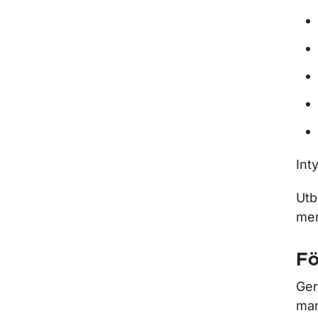
Int
Utb
mer
Fö
Ger
man