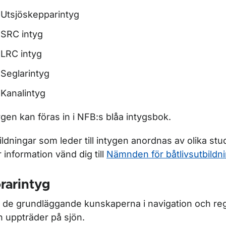
Utsjöskepparintyg
SRC intyg
LRC intyg
Seglarintyg
Kanalintyg
ygen kan föras in i NFB:s blåa intygsbok.
ildningar som leder till intygen anordnas av olika stu
 information vänd dig till
Nämnden för båtlivsutbildn
rarintyg
 de grundläggande kunskaperna i navigation och reg
 uppträder på sjön.