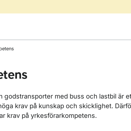
petens
etens
h godstransporter med buss och lastbil är et
 höga krav på kunskap och skicklighet. Därfö
ar krav på yrkesförarkompetens.