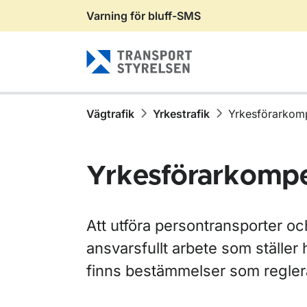
Varning för bluff-SMS
Gå till sidans innehåll
Vägtrafik
Yrkestrafik
Yrkesförarkom
Yrkesförarkomp
Att utföra persontransporter oc
ansvarsfullt arbete som ställer
finns bestämmelser som regler