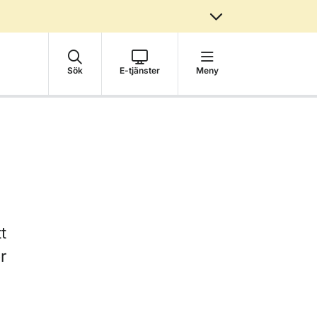
Sök
E-tjänster
Meny
t
r