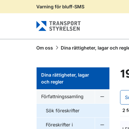
Varning för bluff-SMS
Gå till sidans innehåll
Om oss
Dina rättigheter, lagar och regl
1
Dina rättigheter, lagar
och regler
Författningssamling
S
Undermeny f
2 f
Sök föreskrifter
Föreskrifter i
Undermeny f