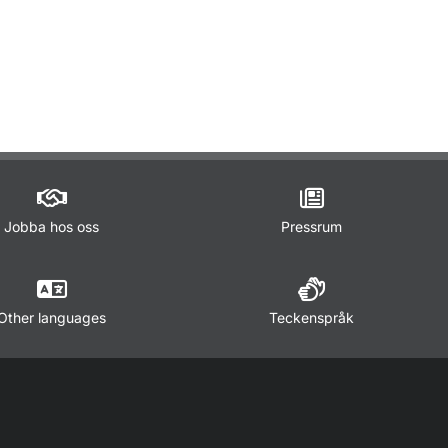
ör Lagar och regler
Jobba hos oss
Pressrum
Other languages
Teckenspråk