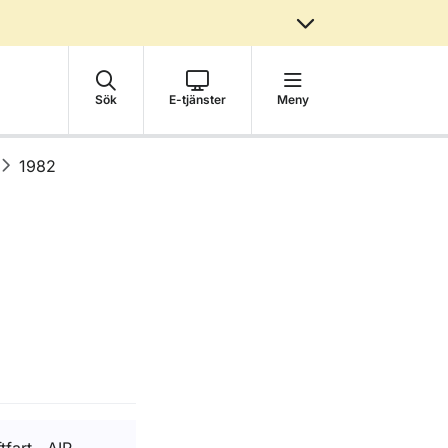
Sök
E-tjänster
Meny
1982