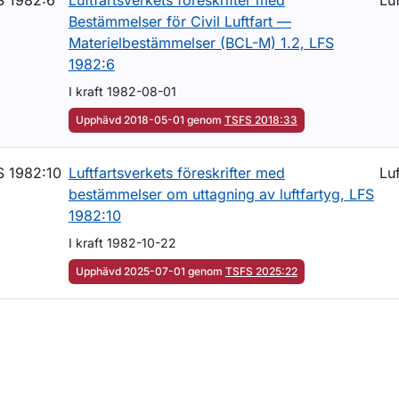
S 1982:6
Luftfartsverkets föreskrifter med
Luf
Bestämmelser för Civil Luftfart —
Materielbestämmelser (BCL-M) 1.2, LFS
1982:6
I kraft 1982-08-01
Upphävd 2018-05-01 genom
TSFS 2018:33
S 1982:10
Luftfartsverkets föreskrifter med
Lu
bestämmelser om uttagning av luftfartyg, LFS
1982:10
I kraft 1982-10-22
Upphävd 2025-07-01 genom
TSFS 2025:22
m sidan