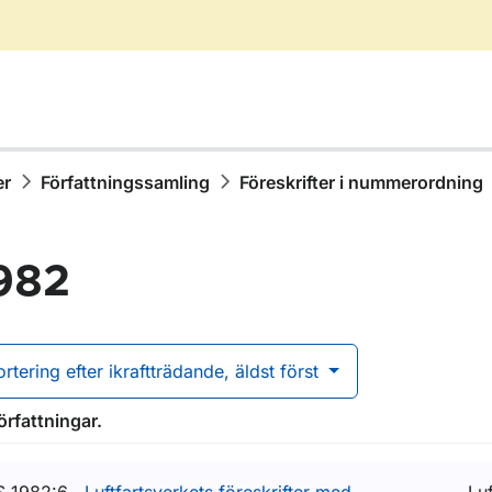
er
Författningssamling
Föreskrifter i nummerordning
982
ortering efter ikraftträdande, äldst först
ör Författningssamling
örfattningar.
ör Föreskrifter i nummerordning