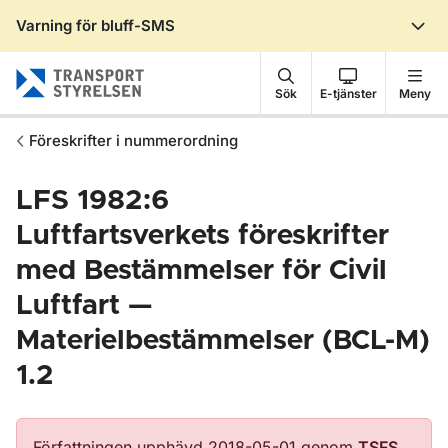
Varning för bluff-SMS
Gå till sidans innehåll
Sök
E-tjänster
Meny
Föreskrifter i nummerordning
LFS 1982:6
Luftfartsverkets föreskrifter
med Bestämmelser för Civil
Luftfart —
Materielbestämmelser (BCL-M)
1.2
Författningen upphävd 2018-05-01 genom
TSFS