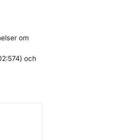
melser om
02:574) och