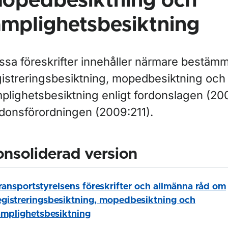
opedbesiktning och
ämplighetsbesiktning
ssa föreskrifter innehåller närmare bestäm
gistreringsbesiktning, mopedbesiktning och
mplighetsbesiktning enligt fordonslagen (20
rdonsförordningen (2009:211).
nsoliderad version
ransportstyrelsens föreskrifter och allmänna råd om
egistreringsbesiktning, mopedbesiktning och
ämplighetsbesiktning