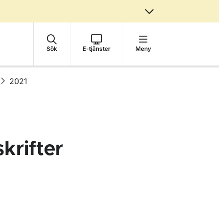
Sök
E-tjänster
Meny
2021
krifter