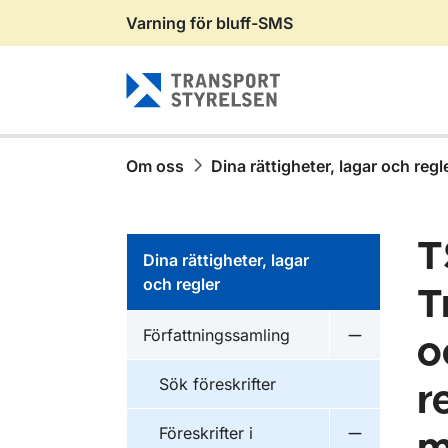
Varning för bluff-SMS
Gå till sidans innehåll
Om oss
Dina rättigheter, lagar och regl
T
Dina rättigheter, lagar
och regler
T
Författningssamling
o
Undermeny f
Sök föreskrifter
r
Föreskrifter i
Undermeny f