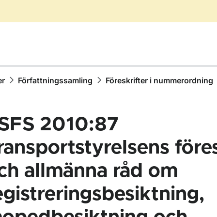
er
Författningssamling
Föreskrifter i nummerordning
SFS 2010:87
ransportstyrelsens föres
ch allmänna råd om
ör Författningssamling
egistreringsbesiktning,
ör Föreskrifter i nummerordning