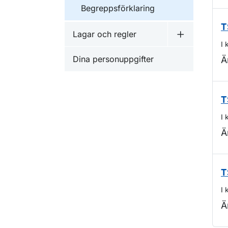
Begreppsförklaring
T
Lagar och regler
Undermeny f
I 
Dina personuppgifter
Ä
T
I 
Ä
T
I 
Ä