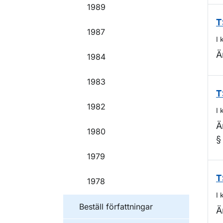
1989
T
1987
I 
Ä
1984
1983
T
1982
I 
Ä
1980
§
1979
T
1978
I 
Beställ författningar
Ä