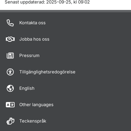
Om sidan
Senast uppdaterad: 2025-09-25, kl 09:02
Kontakta oss
Jobba hos oss
Pressrum
Tillgänglighetsredogörelse
English
Other languages
Teckenspråk