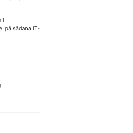
 i
l på sådana IT-
g