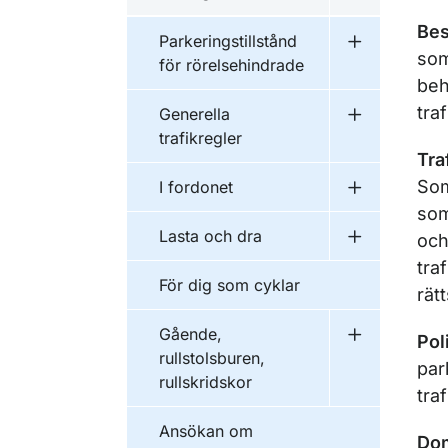
Undermeny f
Bes
Parkeringstillstånd
Undermeny fö
som
för rörelsehindrade
beh
tra
Generella
Undermeny fö
trafikregler
Tra
Som
I fordonet
Undermeny f
som
Lasta och dra
och
Undermeny f
tra
För dig som cyklar
rät
Gående,
Pol
Undermeny fö
rullstolsburen,
par
rullskridskor
tra
Ansökan om
Dom