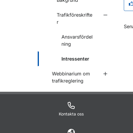
Bakgrund
Trafikföreskrifte
Undermeny fö
r
O
Sen
Ansvarsfördel
ning
Intressenter
Webbinarium om
Undermeny f
trafikreglering
Kontakta oss