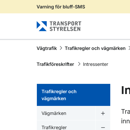
Varning för bluff-SMS
Gå till sidans innehåll
Vägtrafik
Trafikregler och vägmärken
Trafikföreskrifter
Intressenter
I
Trafikregler och
vägmärken
Tra
Vägmärken
Undermeny 
inn
Trafikregler