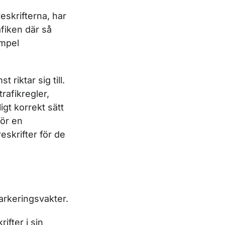
reskrifterna, har
afiken där så
empel
riktar sig till.
rafikregler,
igt korrekt sätt
för en
eskrifter för de
parkeringsvakter.
ifter i sin