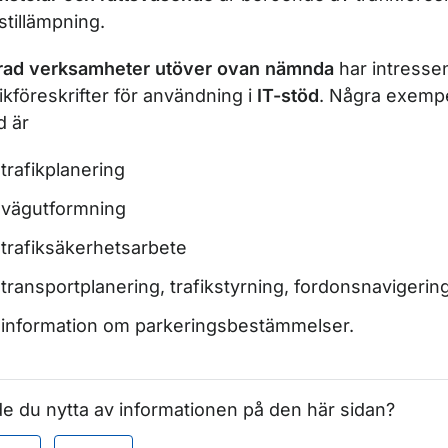
tstillämpning.
rad verksamheter utöver ovan nämnda
har intressen
fikföreskrifter för användning i
IT-stöd
. Några exempe
d är
r STFS - för myndigheter som beslutar trafikföreskrifter
trafikplanering
vägutformning
trafiksäkerhetsarbete
ör Grunderna för STFS
transportplanering, trafikstyrning, fordonsnavigerin
information om parkeringsbestämmelser.
för Komma igång med STFS
för Om STFS
e du nytta av informationen på den här sidan?