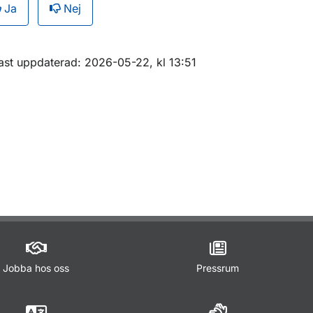
Ja
Nej
r Trafikföreskrifter
m sidan
ast uppdaterad: 2026-05-22, kl 13:51
ör Webbinarium om trafikreglering
Jobba hos oss
Pressrum