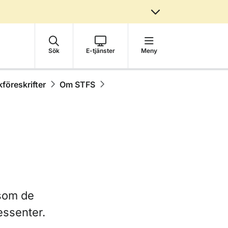
Sök
E-tjänster
Meny
föreskrifter
Om STFS
 som de
essenter.