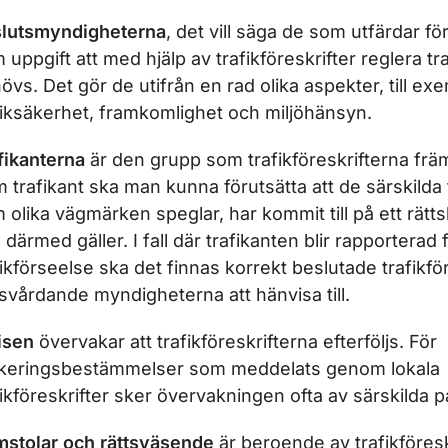
ör Trafikregler
lutsmyndigheterna
, det vill säga de som utfärdar fö
r Parkeringstillstånd för rörelsehindrade
 uppgift att med hjälp av trafikföreskrifter reglera tr
övs. Det gör de utifrån en rad olika aspekter, till ex
fiksäkerhet, framkomlighet och miljöhänsyn.
r Generella trafikregler
fikanterna
är den grupp som trafikföreskrifterna främst 
 trafikant ska man kunna förutsätta att de särskilda t
ör I fordonet
 olika vägmärken speglar, har kommit till på ett rättsl
 därmed gäller. I fall där trafikanten blir rapporterad 
ör Lasta och dra
fikförseelse ska det finnas korrekt beslutade trafikför
tsvårdande myndigheterna att hänvisa till.
isen
övervakar att trafikföreskrifterna efterföljs. För
r Gående, rullstolsburen, rullskridskor
keringsbestämmelser som meddelats genom lokala
fikföreskrifter sker övervakningen ofta av särskilda 
stolar och rättsväsende
är beroende av trafikföreskr