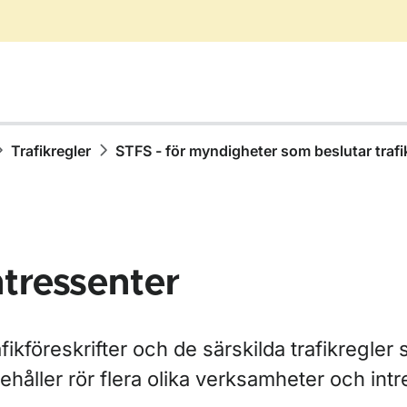
Trafikregler
STFS - för myndigheter som beslutar trafik
ntressenter
fikföreskrifter och de särskilda trafikregler
för Vägmärken
ehåller rör flera olika verksamheter och intr