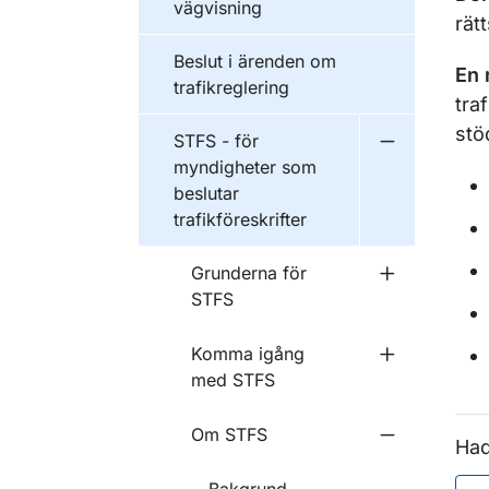
vägvisning
rät
Beslut i ärenden om
En 
trafikreglering
tra
stö
STFS - för
Undermeny fö
myndigheter som
beslutar
trafikföreskrifter
Grunderna för
Undermeny f
STFS
Komma igång
Undermeny 
med STFS
Om STFS
Undermeny 
Had