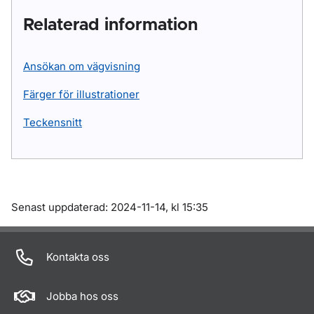
Relaterad information
Ansökan om vägvisning
Färger för illustrationer
Teckensnitt
Om sidan
Senast uppdaterad: 2024-11-14, kl 15:35
Kontakta oss
Jobba hos oss