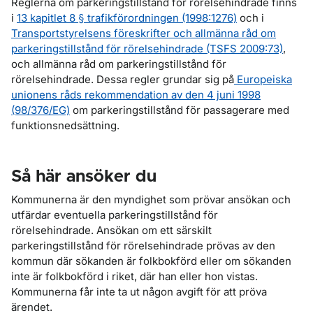
Reglerna om parkeringstillstånd för rörelsehindrade finns
i
13 kapitlet 8 § trafikförordningen (1998:1276)
och i
Transportstyrelsens föreskrifter och allmänna råd om
parkeringstillstånd för rörelsehindrade (TSFS 2009:73)
,
och allmänna råd om parkeringstillstånd för
rörelsehindrade. Dessa regler grundar sig på
Europeiska
unionens råds rekommendation av den 4 juni 1998
(98/376/EG)
om parkeringstillstånd för passagerare med
funktionsnedsättning.
Så här ansöker du
Kommunerna är den myndighet som prövar ansökan och
utfärdar eventuella parkeringstillstånd för
rörelsehindrade. Ansökan om ett särskilt
parkeringstillstånd för rörelsehindrade prövas av den
kommun där sökanden är folkbokförd eller om sökanden
inte är folkbokförd i riket, där han eller hon vistas.
Kommunerna får inte ta ut någon avgift för att pröva
ärendet.