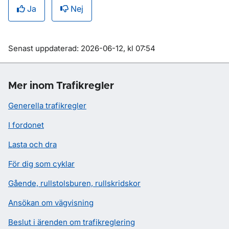
Ja
Nej
Om sidan
Senast uppdaterad: 2026-06-12, kl 07:54
Mer inom Trafikregler
Generella trafikregler
I fordonet
Lasta och dra
För dig som cyklar
Gående, rullstolsburen, rullskridskor
Ansökan om vägvisning
Beslut i ärenden om trafikreglering