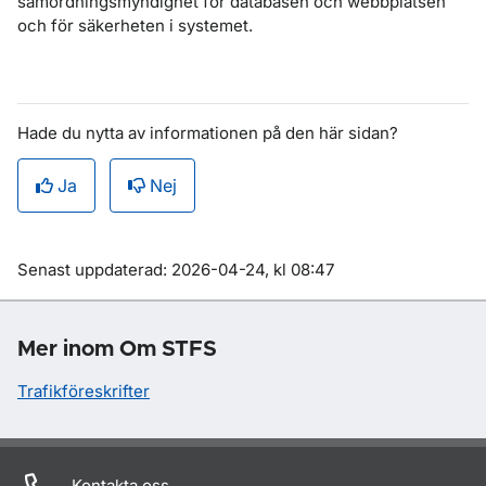
samordningsmyndighet för databasen och webbplatsen
och för säkerheten i systemet.
Hade du nytta av informationen på den här sidan?
Ja
Nej
Om sidan
Senast uppdaterad: 2026-04-24, kl 08:47
Mer inom Om STFS
Trafikföreskrifter
Kontakta oss