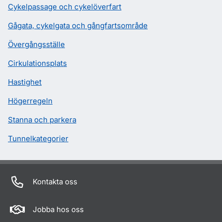
Cykelpassage och cykelöverfart
Gågata, cykelgata och gångfartsområde
Övergångsställe
Cirkulationsplats
Hastighet
Högerregeln
Stanna och parkera
Tunnelkategorier
Kontakta oss
Jobba hos oss