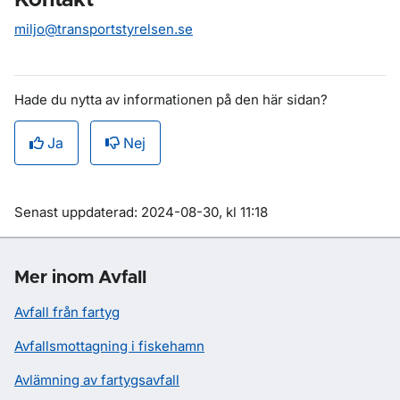
Kontakt
miljo@transportstyrelsen.se
Hade du nytta av informationen på den här sidan?
Ja
Nej
Om sidan
Senast uppdaterad: 2024-08-30, kl 11:18
Mer inom Avfall
Avfall från fartyg
Avfallsmottagning i fiskehamn
Avlämning av fartygsavfall