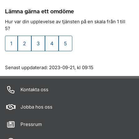
Lämna gärna ett omdöme
Hur var din upplevelse av tjänsten på en skala
från 1 till
5?
1
2
3
4
5
väldigt dålig
dålig
varken bra eller dålig
bra
väldigt bra
Om sidan
Senast uppdaterad: 2023-09-21, kl 09:15
Kontakta oss
Jobba hos oss
Pressrum