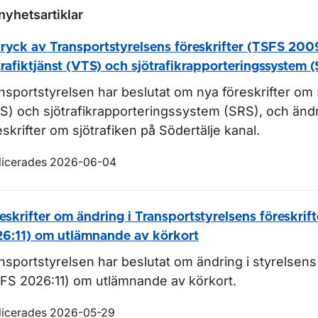
nyhetsartiklar
ryck av Transportstyrelsens föreskrifter (TSFS 20
trafiktjänst (VTS) och sjötrafikrapporteringssystem 
nsportstyrelsen har beslutat om nya föreskrifter om
r Regler för vägtrafik
S) och sjötrafikrapporteringssystem (SRS), och änd
eskrifter om sjötrafiken på Södertälje kanal.
r Regler för luftfart
licerades 2026-06-04
r Regler för sjöfart
ör Regler för järnväg
eskrifter om ändring i Transportstyrelsens föreskrif
6:11) om utlämnande av körkort
nsportstyrelsen har beslutat om ändring i styrelsens 
FS 2026:11) om utlämnande av körkort.
licerades 2026-05-29