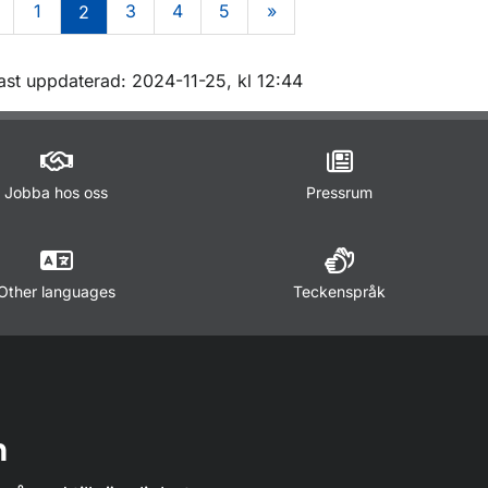
1
3
4
5
»
2
m sidan
ast uppdaterad: 2024-11-25, kl 12:44
Jobba hos oss
Pressrum
Other languages
Teckenspråk
n