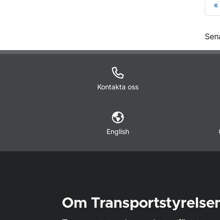
«
O
Sen
Kontakta oss
English
Om Transportstyrelse