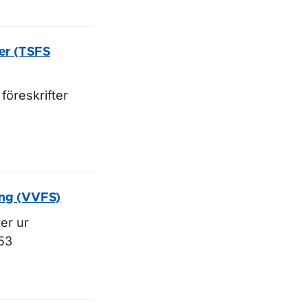
ter (TSFS
föreskrifter
ing (VVFS)
ter
ur
53