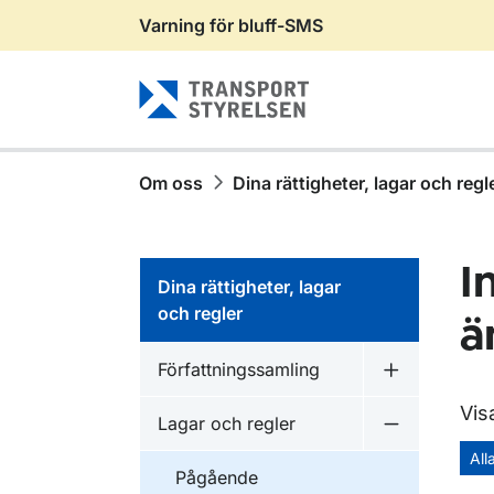
Varning för bluff-SMS
Gå till sidans innehåll
Om oss
Dina rättigheter, lagar och regl
I
Dina rättigheter, lagar
och regler
ä
Författningssamling
Undermeny f
Vis
Lagar och regler
Undermeny f
All
Pågående