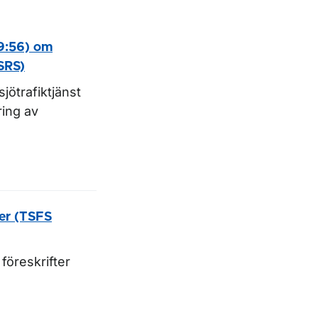
09:56) om
(SRS)
sjötrafiktjänst
ring av
ter (TSFS
föreskrifter