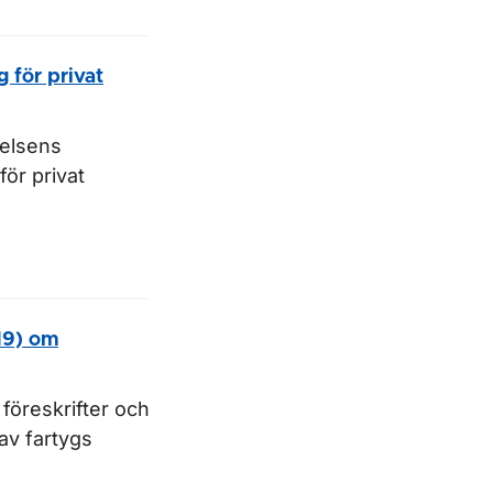
 för privat
relsens
för privat
19) om
föreskrifter och
av fartygs