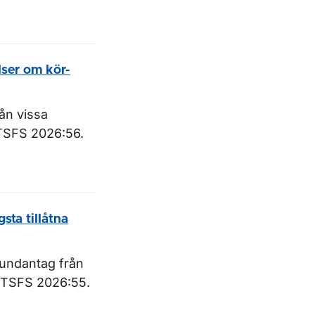
lser om kör-
rån vissa
 TSFS 2026:56.
ta tillåtna
 undantag från
, TSFS 2026:55.