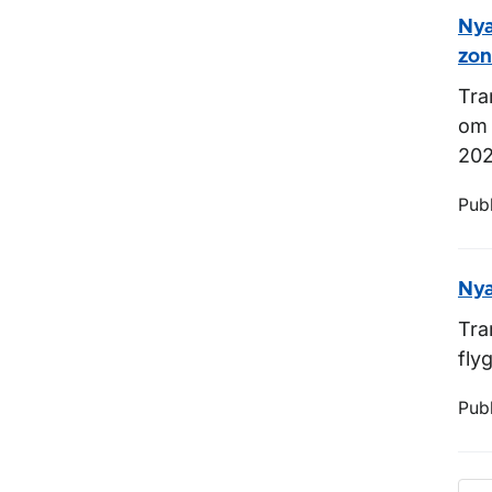
Nya
zon
Tra
om 
202
Pub
Nya
Tra
fly
Pub