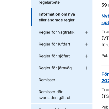
regelarbete
59 
Information om nya
Nyt
eller ändrade regler
sjö
Tra
Regler för vägtrafik
Undermeny fö
(VT
Regler för luftfart
för
Undermeny fö
Pub
Regler för sjöfart
Undermeny fö
Regler för järnväg
Undermeny f
För
Remisser
202
Tra
Remisser där
(TS
svarstiden gått ut
Pub