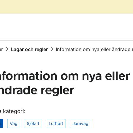
er
Lagar och regler
Information om nya eller ändrade 
nformation om nya eller
ndrade regler
ör Författningssamling
a kategori:
ör Lagar och regler
a
Väg
Sjöfart
Luftfart
Järnväg