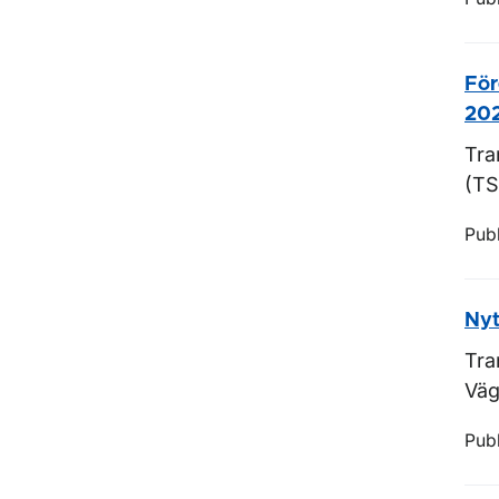
För
202
Tra
(TS
Pub
Nyt
Tra
Väg
Pub