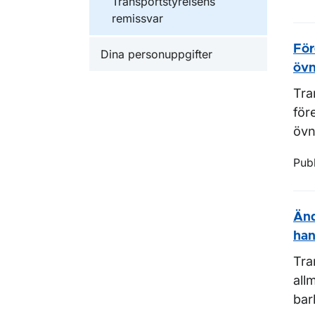
Transportstyrelsens
remissvar
För
Dina personuppgifter
övn
Tra
för
övn
Pub
Änd
han
Tra
all
bar