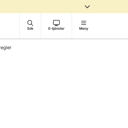
Sök
E-tjänster
Meny
regler