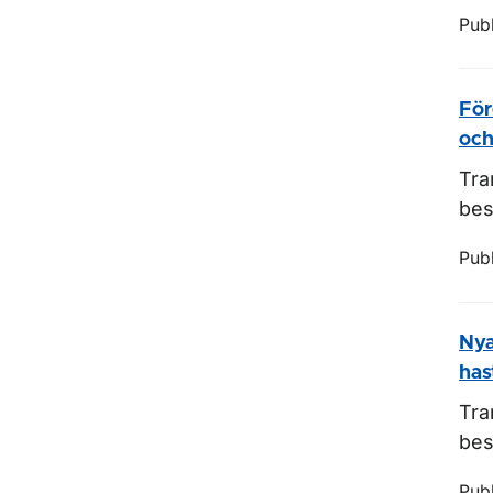
Pub
För
och
Tra
bes
Pub
Nya
has
Tra
bes
Pub