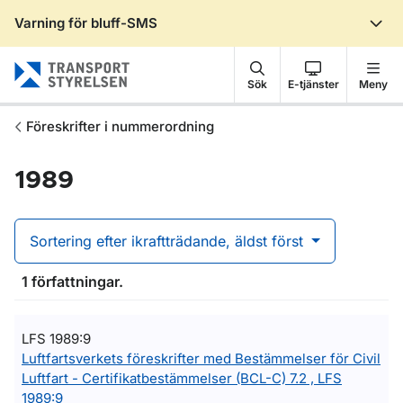
Varning för bluff-SMS
Gå till sidans innehåll
Sök
E-tjänster
Meny
Föreskrifter i nummerordning
1989
Sortering efter ikraftträdande, äldst först
1 författningar.
LFS 1989:9
Luftfartsverkets föreskrifter med Bestämmelser för Civil
Luftfart - Certifikatbestämmelser (BCL-C) 7.2 , LFS
1989:9