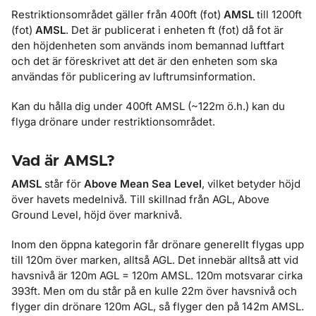
Restriktionsområdet gäller från 400ft (fot)
AMSL
till 1200ft
(fot)
AMSL
. Det är publicerat i enheten ft (fot) då fot är
den höjdenheten som används inom bemannad luftfart
och det är föreskrivet att det är den enheten som ska
användas för publicering av luftrumsinformation.
Kan du hålla dig under 400ft AMSL (~122m ö.h.) kan du
flyga drönare under restriktionsområdet.
Vad är AMSL?
AMSL
står för
Above Mean Sea Level
, vilket betyder höjd
över havets medelnivå. Till skillnad från AGL, Above
Ground Level, höjd över marknivå.
Inom den öppna kategorin får drönare generellt flygas upp
till 120m över marken, alltså AGL. Det innebär alltså att vid
havsnivå är 120m AGL = 120m AMSL. 120m motsvarar cirka
393ft. Men om du står på en kulle 22m över havsnivå och
flyger din drönare 120m AGL, så flyger den på 142m AMSL.