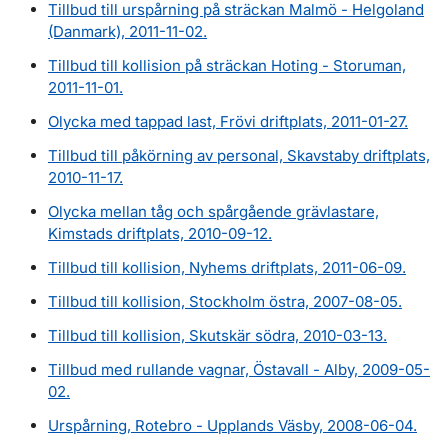
Tillbud till urspårning på sträckan Malmö - Helgoland
(Danmark), 2011-11-02.
Tillbud till kollision på sträckan Hoting - Storuman,
2011-11-01.
Olycka med tappad last, Frövi driftplats, 2011-01-27.
Tillbud till påkörning av personal, Skavstaby driftplats,
2010-11-17.
Olycka mellan tåg och spårgående grävlastare,
Kimstads driftplats, 2010-09-12.
Tillbud till kollision, Nyhems driftplats, 2011-06-09.
Tillbud till kollision, Stockholm östra, 2007-08-05.
Tillbud till kollision, Skutskär södra, 2010-03-13.
Tillbud med rullande vagnar, Östavall - Alby, 2009-05-
02.
Urspårning, Rotebro - Upplands Väsby, 2008-06-04.