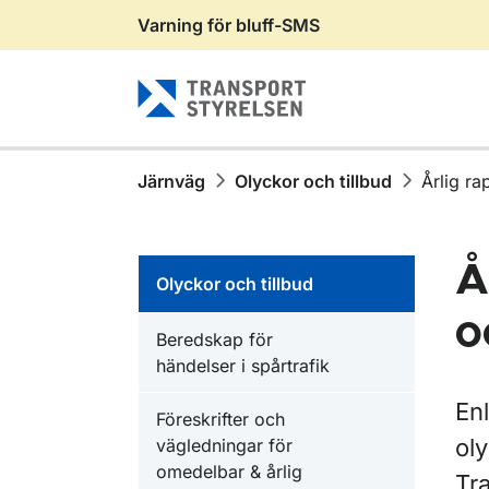
Varning för bluff-SMS
Gå till sidans innehåll
Järnväg
Olyckor och tillbud
Årlig ra
Å
Olyckor och tillbud
o
Beredskap för
händelser i spårtrafik
En
Föreskrifter och
ol
vägledningar för
omedelbar & årlig
Tr