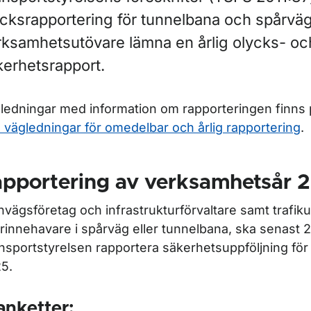
ycksrapportering för tunnelbana och spårvä
rksamhetsutövare lämna en årlig olycks- oc
kerhetsrapport.
ör Statens haverikommissions rekommendationer
ledningar med information om rapporteringen finns
 vägledningar för omedelbar och årlig rapportering
.
apportering av verksamhetsår 
nvägsföretag och infrastrukturförvaltare samt trafik
rinnehavare i spårväg eller tunnelbana, ska senast 2
nsportstyrelsen rapportera säkerhetsuppföljning för
5.
anketter: