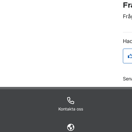
Fr
Frå
Had
O
Sen
Kontakta oss