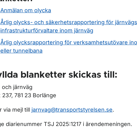
Anmälan om olycka
Årlig olycks- och säkerhetsrapportering för järnväg
infrastrukturförvaltare inom järnväg
Årlig olycksrapportering för verksamhetsutövare i
eller tunnelbana
yllda blanketter skickas till:
 och järnväg
 237, 781 23 Borlänge
r via mejl till
jarnvag@transportstyrelsen.se
.
e diarienummer TSJ 2025:1217 i ärendemeningen.