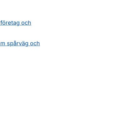
sföretag och
nom spårväg och