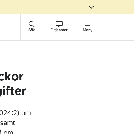
Sök
E-tjänster
Meny
yckor
ifter
2024:2) om
 samt
7) om