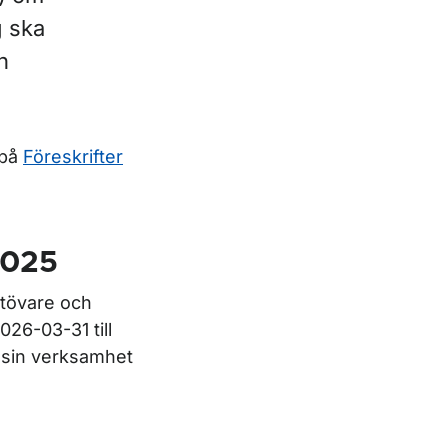
g ska
h
 på
Föreskrifter
2025
utövare och
026-03-31 till
 sin verksamhet