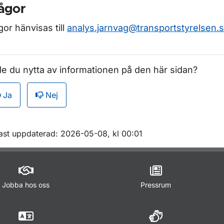
ågor
gor hänvisas till
analys.jarnvag@transportstyrelsen.
e du nytta av informationen på den här sidan?
Ja
Nej
m sidan
ast uppdaterad: 2026-05-08, kl 00:01
Jobba hos oss
Pressrum