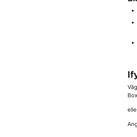
If
Väg
Box
elle
Ang