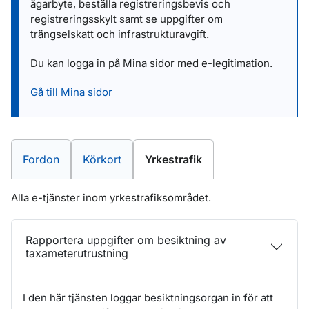
ägarbyte, beställa registreringsbevis och
registreringsskylt samt se uppgifter om
trängselskatt och infrastrukturavgift.
Du kan logga in på Mina sidor med e-legitimation.
Gå till Mina sidor
E-tjänster inom
E-tjänster inom
E-tjänster inom
Fordon
Körkort
Yrkestrafik
Alla e-tjänster inom yrkestrafiksområdet.
Rapportera uppgifter om besiktning av
taxameterutrustning
I den här tjänsten loggar besiktningsorgan in för att