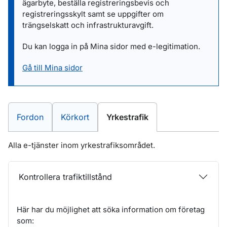
ägarbyte, beställa registreringsbevis och
registreringsskylt samt se uppgifter om
trängselskatt och infrastrukturavgift.
Du kan logga in på Mina sidor med e-legitimation.
Gå till Mina sidor
E-tjänster inom
E-tjänster inom
E-tjänster inom
Fordon
Körkort
Yrkestrafik
Alla e-tjänster inom yrkestrafiksområdet.
Kontrollera trafiktillstånd
Här har du möjlighet att söka information om företag
som: