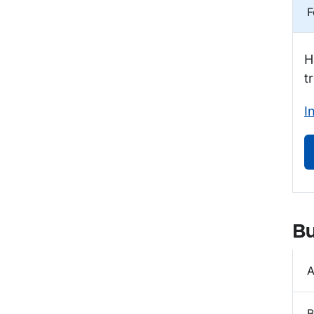
F
H
t
I
Bu
A
B