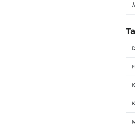
Å
Ta
D
F
K
K
M