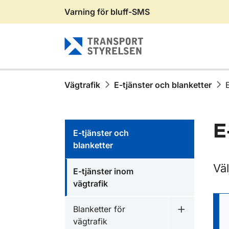
Varning för bluff-SMS
Gå till sidans innehåll
Vägtrafik
E-tjänster och blanketter
E
E-tjänster och
blanketter
Väl
E-tjänster inom
vägtrafik
Blanketter för
Undermeny fö
vägtrafik