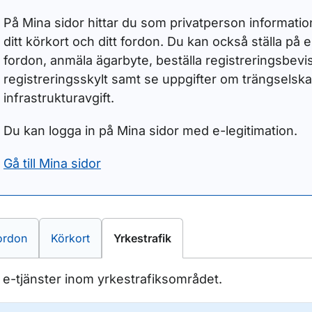
På Mina sidor hittar du som privatperson information 
ditt körkort och ditt fordon. Du kan också ställa på el
fordon, anmäla ägarbyte, beställa registreringsbevi
registreringsskylt samt se uppgifter om trängselska
infrastrukturavgift.
Du kan logga in på Mina sidor med e-legitimation.
Gå till Mina sidor
-tjänster inom
E-tjänster inom
E-tjänster inom
ordon
Körkort
Yrkestrafik
a e-tjänster inom yrkestrafiksområdet.