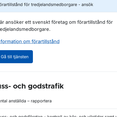
örartillstånd för tredjelandsmedborgare - ansök
är ansöker ett svenskt företag om förartillstånd för
redjelandsmedborgare.
nformation om förartillstånd
Förartillstånd för tredjelandsmedborgare - an
Gå till tjänsten
ss- och godstrafik
ntal anställda – rapportera
uss- och godsföretag – kontroll av kör- och vilotider samt 