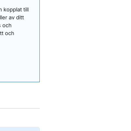
kopplat till
ler av ditt
s och
tt och