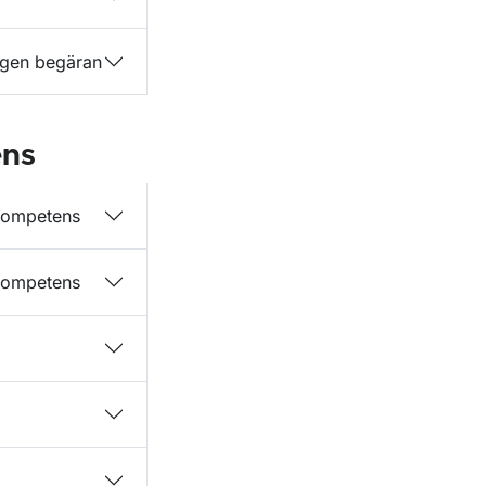
å egen begäran
ens
rkompetens
rkompetens