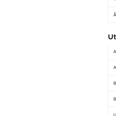
Å
Ut
A
A
B
B
U