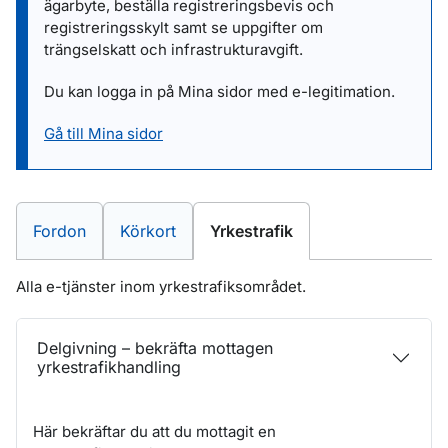
ägarbyte, beställa registreringsbevis och
registreringsskylt samt se uppgifter om
trängselskatt och infrastrukturavgift.
Du kan logga in på Mina sidor med e-legitimation.
Gå till Mina sidor
E-tjänster inom
E-tjänster inom
E-tjänster inom
Fordon
Körkort
Yrkestrafik
Alla e-tjänster inom yrkestrafiksområdet.
Delgivning – bekräfta mottagen
yrkestrafikhandling
Här bekräftar du att du mottagit en