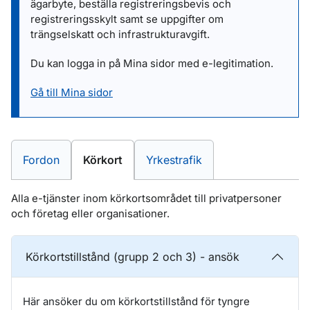
ägarbyte, beställa registreringsbevis och
registreringsskylt samt se uppgifter om
trängselskatt och infrastrukturavgift.
Du kan logga in på Mina sidor med e-legitimation.
Gå till Mina sidor
E-tjänster inom
E-tjänster inom
E-tjänster inom
Fordon
Körkort
Yrkestrafik
Alla e-tjänster inom körkortsområdet till privatpersoner
och företag eller organisationer.
Körkortstillstånd (grupp 2 och 3) - ansök
Här ansöker du om körkortstillstånd för tyngre