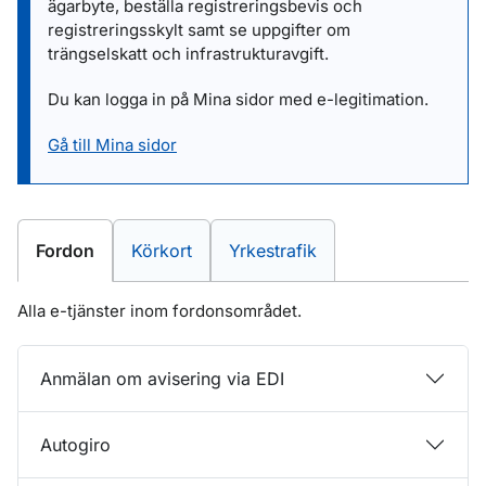
ägarbyte, beställa registreringsbevis och
registreringsskylt samt se uppgifter om
trängselskatt och infrastrukturavgift.
Du kan logga in på Mina sidor med e-legitimation.
Gå till Mina sidor
E-tjänster inom
E-tjänster inom
E-tjänster inom
Fordon
Körkort
Yrkestrafik
Alla e-tjänster inom fordonsområdet.
Anmälan om avisering via EDI
Autogiro