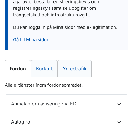
ägarbyte, beställa registreringsbevis och
registreringsskylt samt se uppgifter om
trängselskatt och infrastrukturavgift.
Du kan logga in på Mina sidor med e-legitimation.
Gå till Mina sidor
E-tjänster inom
E-tjänster inom
E-tjänster inom
Fordon
Körkort
Yrkestrafik
Alla e-tjänster inom fordonsområdet.
Anmälan om avisering via EDI
Autogiro