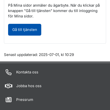
På Mina sidor anmäler du ägarbyte. När du klickar på
knappen "Gå till tjänsten" kommer du till inloggning
för Mina sidor.
Ägarbyte. Öppnas i nytt fönster.
Gå till tjänsten
Om sidan
Senast uppdaterad: 2025-07-01, kl 10:29
Kontakta oss
Jobba hos oss
Pressrum