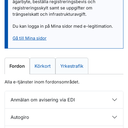
ägarbyte, beställa registreringsbevis och
registreringsskylt samt se uppgifter om
trängselskatt och infrastrukturavgift.
Du kan logga in på Mina sidor med e-legitimation.
Gå till Mina sidor
E-tjänster inom
E-tjänster inom
E-tjänster inom
Fordon
Körkort
Yrkestrafik
Alla e-tjänster inom fordonsområdet.
Anmälan om avisering via EDI
Autogiro