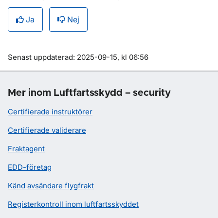
Ja
Nej
Om sidan
Senast uppdaterad: 2025-09-15, kl 06:56
Mer inom Luftfartsskydd – security
Certifierade instruktörer
Certifierade validerare
Fraktagent
EDD-företag
Känd avsändare flygfrakt
Registerkontroll inom luftfartsskyddet