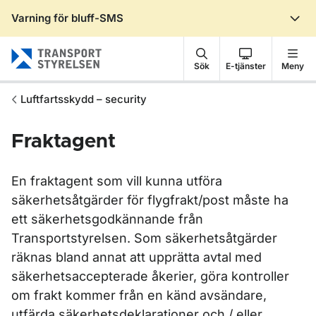
Varning för bluff-SMS
Gå till sidans innehåll
Sök
E-tjänster
Meny
Luftfartsskydd – security
Fraktagent
En fraktagent som vill kunna utföra
säkerhetsåtgärder för flygfrakt/post måste ha
ett säkerhetsgodkännande från
Transportstyrelsen. Som säkerhetsåtgärder
räknas bland annat att upprätta avtal med
säkerhetsaccepterade åkerier, göra kontroller
om frakt kommer från en känd avsändare,
utfärda säkerhetsdeklarationer och / eller