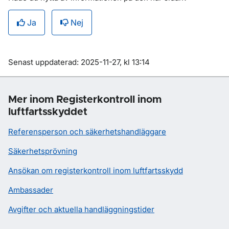
Ja
Nej
Om sidan
Senast uppdaterad: 2025-11-27, kl 13:14
Mer inom Registerkontroll inom
luftfartsskyddet
Referensperson och säkerhetshandläggare
Säkerhetsprövning
Ansökan om registerkontroll inom luftfartsskydd
Ambassader
Avgifter och aktuella handläggningstider