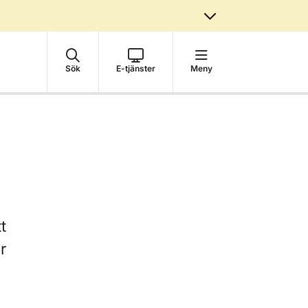
Sök
E-tjänster
Meny
t
r