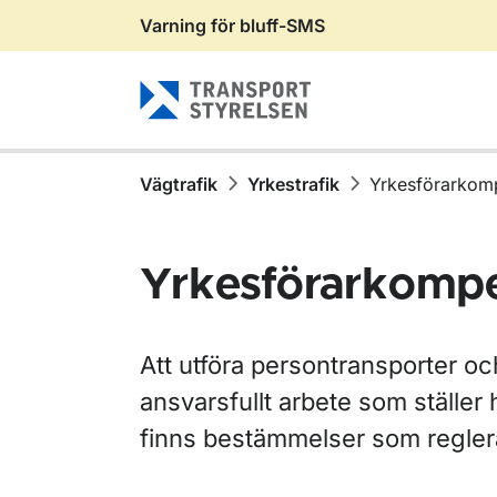
Varning för bluff-SMS
Gå till sidans innehåll
Vägtrafik
Yrkestrafik
Yrkesförarkom
Yrkesförarkomp
Att utföra persontransporter oc
ansvarsfullt arbete som ställer
finns bestämmelser som regler