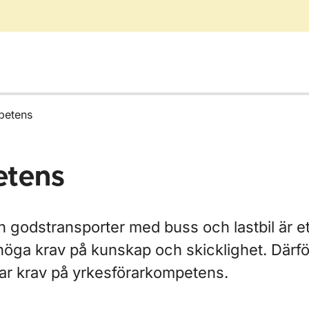
petens
etens
h godstransporter med buss och lastbil är et
 höga krav på kunskap och skicklighet. Därfö
ar krav på yrkesförarkompetens.