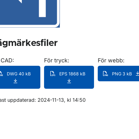
gmärkesfiler
 CAD:
För tryck:
För webb:
DWG 40 kB
EPS 1868 kB
PNG 3 kB
m sidan
ast uppdaterad: 2024-11-13, kl 14:50