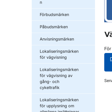
n
Förbudsmärken
Påbudsmärken
Vä
Anvisningsmärken
För
Lokaliseringsmärken
för vägvisning
Lokaliseringsmärken
för vägvisning av
O
Sen
gång- och
cykeltrafik
Lokaliseringsmärken
för upplysning om
allmänna inrättningar