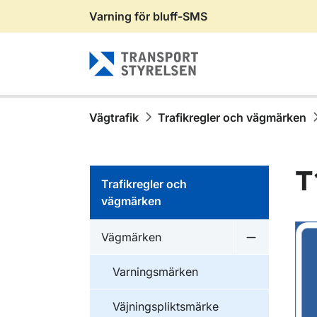
Varning för bluff-SMS
Gå till sidans innehåll
Vägtrafik
Trafikregler och vägmärken
T
Trafikregler och
vägmärken
Vägmärken
Undermeny 
Varningsmärken
Väjningspliktsmärke