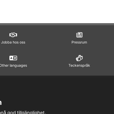
ör Trafikregler
Jobba hos oss
Pressrum
Other languages
Teckenspråk
n
nå god tillgänglighet,