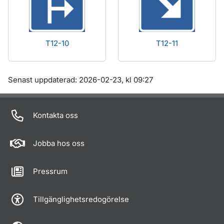
T12-10
T12-11
Om sidan
Senast uppdaterad: 2026-02-23, kl 09:27
Kontakta oss
Jobba hos oss
Pressrum
Tillgänglighetsredogörelse