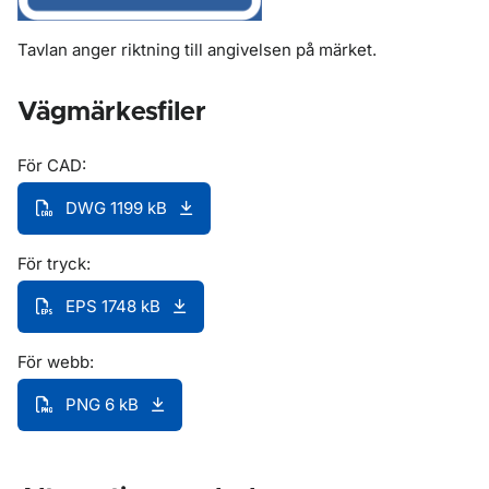
Tavlan anger riktning till angivelsen på märket.
Vägmärkesfiler
För CAD:
DWG 1199 kB
För tryck:
EPS 1748 kB
För webb:
PNG 6 kB