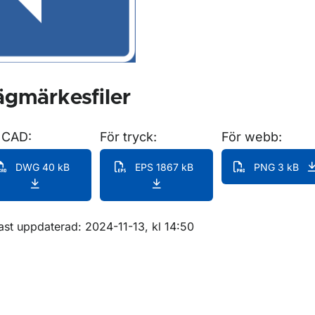
gmärkesfiler
 CAD:
För tryck:
För webb:
DWG 40 kB
EPS 1867 kB
PNG 3 kB
m sidan
ast uppdaterad: 2024-11-13, kl 14:50