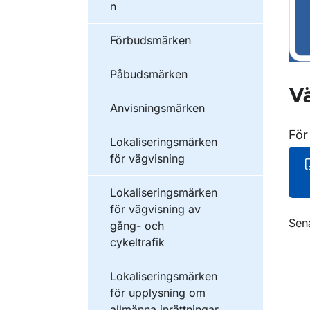
n
Förbudsmärken
Påbudsmärken
Vä
Anvisningsmärken
För
Lokaliseringsmärken
för vägvisning
Lokaliseringsmärken
för vägvisning av
O
Sen
gång- och
cykeltrafik
Lokaliseringsmärken
för upplysning om
allmänna inrättningar