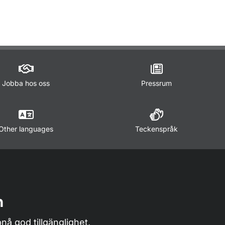
ör Trafikregler
Jobba hos oss
Pressrum
Other languages
Teckenspråk
n
nå god tillgänglighet,