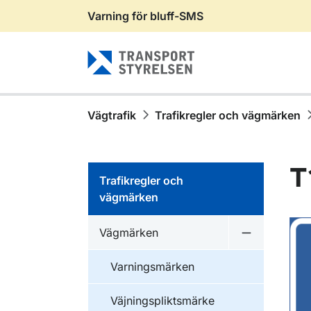
Varning för bluff-SMS
Gå till sidans innehåll
Vägtrafik
Trafikregler och vägmärken
T
Trafikregler och
vägmärken
Vägmärken
Undermeny 
Varningsmärken
Väjningspliktsmärke