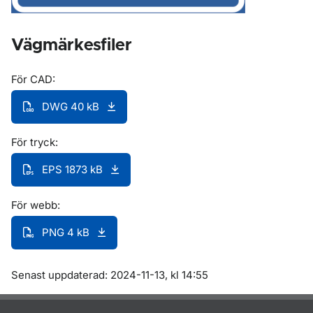
Vägmärkesfiler
För CAD:
DWG 40 kB
För tryck:
EPS 1873 kB
För webb:
PNG 4 kB
Om sidan
Senast uppdaterad: 2024-11-13, kl 14:55