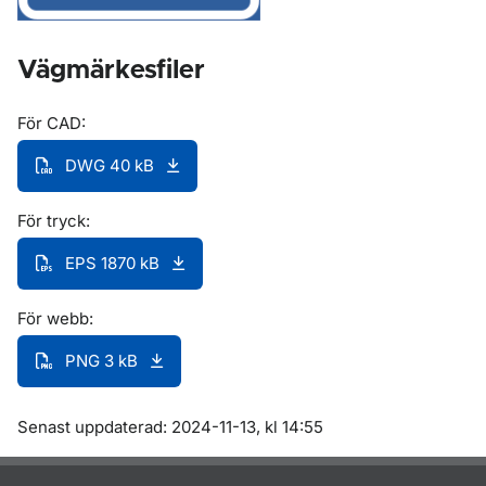
Vägmärkesfiler
För CAD:
DWG 40 kB
För tryck:
EPS 1870 kB
För webb:
PNG 3 kB
Om sidan
Senast uppdaterad: 2024-11-13, kl 14:55