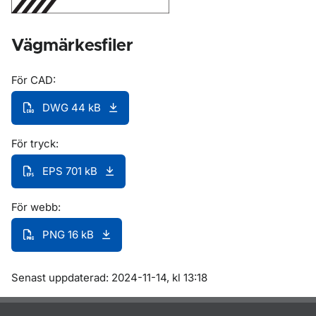
Vägmärkesfiler
För CAD:
DWG 44 kB
För tryck:
EPS 701 kB
För webb:
PNG 16 kB
Om sidan
Senast uppdaterad: 2024-11-14, kl 13:18