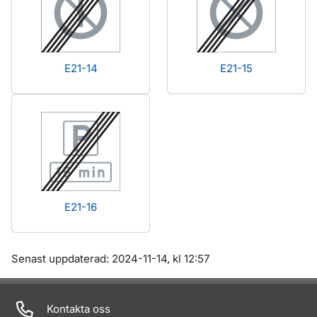
E21-14
E21-15
E21-16
Om sidan
Senast uppdaterad: 2024-11-14, kl 12:57
Kontakta oss