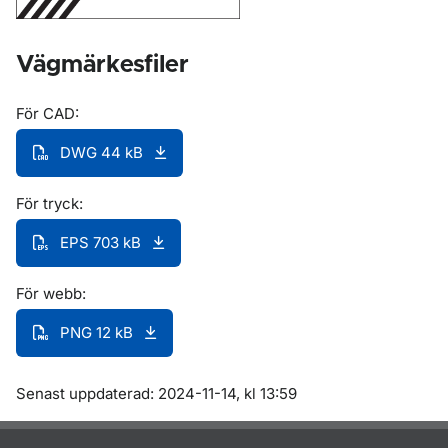
Vägmärkesfiler
För CAD:
DWG 44 kB
För tryck:
EPS 703 kB
För webb:
PNG 12 kB
Om sidan
Senast uppdaterad: 2024-11-14, kl 13:59