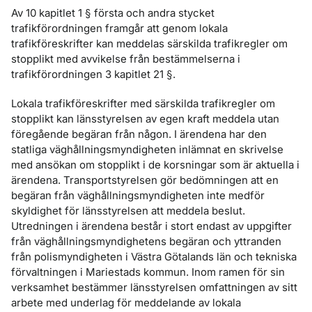
Av 10 kapitlet 1 § första och andra stycket
trafikförordningen framgår att genom lokala
trafikföreskrifter kan meddelas särskilda trafikregler om
stopplikt med avvikelse från bestämmelserna i
trafikförordningen 3 kapitlet 21 §.
Lokala trafikföreskrifter med särskilda trafikregler om
stopplikt kan länssty­relsen av egen kraft meddela utan
föregående begäran från någon. I ären­dena har den
statliga väghållningsmyndigheten inlämnat en skrivelse
med ansö­kan om stopplikt i de korsningar som är aktuella i
ärendena. Transport­sty­relsen gör bedömningen att en
begäran från väghållningsmyndigheten inte medför
skyldighet för länsstyrelsen att meddela beslut.
Utredningen i ären­dena består i stort endast av uppgifter
från väghållningsmyndighetens begä­ran och yttranden
från polismyndigheten i Västra Götalands län och tek­niska
förvaltningen i Mariestads kommun. Inom ramen för sin
verksam­het bestämmer länsstyrelsen omfattningen av sitt
arbete med underlag för med­delande av lokala