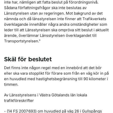
inte har, nämligen att fatta beslut på förordningsnivå.
Sådana författningsfrågor ska inte beslutas av
Länsstyrelsen utan av regeringen. Mot bakgrund av det
nämnda och då länsstyrelsen inte finner att Trafikverkets
överklagande innehåller några andra omständigheter som
leder till att Länssty­relsen ska ompröva sitt beslut i aktuellt
ärende, överlämnar Länsstyrelsen överklagandet till
Transportstyrelsen."
Skäl för beslutet
Det finns inte någon regel med en innebörd att det bör
eller ska vara stopplikt för förare som från en väg kör in på
en huvudled med hastighets­begränsning till 90 kilometer i
timmen.
Av Länsstyrelsens i Västra Götalands län lokala
trafikföreskrifter
- (14 FS 2007:693) om huvudled på väg 26 i Gullspångs