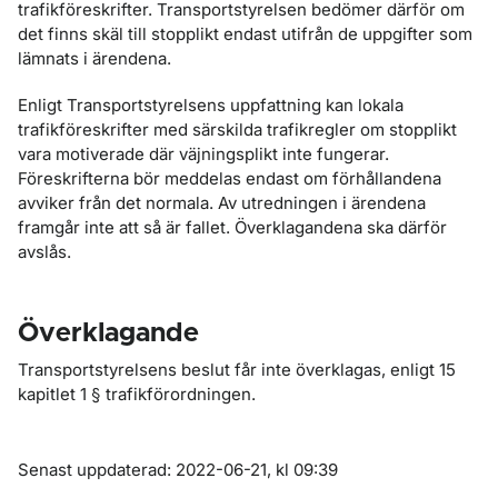
trafikföreskrifter. Transportstyrelsen bedömer därför om
det finns skäl till stopplikt endast utifrån de uppgifter som
lämnats i ären­dena.
Enligt Transportstyrelsens uppfattning kan lokala
trafikföreskrifter med särskilda trafikregler om stopplikt
vara motiverade där väjningsplikt inte fungerar.
Föreskrifterna bör meddelas endast om förhållandena
avviker från det normala. Av utredningen i ärendena
framgår inte att så är fallet. Över­klagandena ska där­för
avslås.
Överklagande
Transportstyrelsens beslut får inte överklagas, enligt 15
kapitlet 1 § trafik­förordningen.
Om sidan
Senast uppdaterad: 2022-06-21, kl 09:39