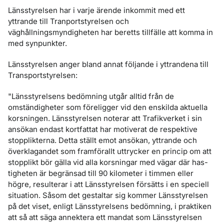
Länsstyrelsen har i varje ärende inkommit med ett
yttrande till Tranportsty­relsen och
väghållningsmyndigheten har beretts tillfälle att komma in
med synpunkter.
Länsstyrelsen anger bland annat följande i yttrandena till
Transportstyrel­sen:
"Länsstyrelsens bedömning utgår alltid från de
omständigheter som föreligger vid den enskilda aktuella
korsningen. Länsstyrel­sen noterar att Trafikverket i sin
ansökan endast kortfattat har motiverat de respektive
stopplikterna. Detta ställt emot ansökan, yttrande och
överklagandet som framförallt uttrycker en princip om att
stopplikt bör gälla vid alla korsningar med vägar där has­
tigheten är begränsad till 90 kilometer i timmen eller
högre, re­sulterar i att Länsstyrelsen försätts i en speciell
situation. Såsom det gestaltar sig kommer Länsstyrelsen
på det viset, enligt Läns­styrelsens bedömning, i praktiken
att så att säga annektera ett mandat som Länsstyrelsen