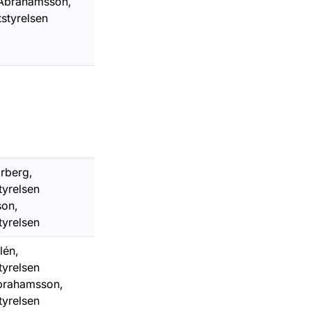
Abrahamsson,
styrelsen
rberg,
tyrelsen
son,
tyrelsen
lén,
tyrelsen
brahamsson,
tyrelsen