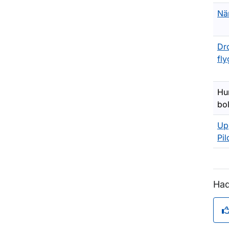
Nä
Dro
fl
Hu
bol
Up
Pi
Had