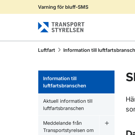
Varning för bluff-SMS
Gå till sidans innehåll
Luftfart
Information till luftfartsbransc
S
Information till
luftfartsbranschen
Hä
Aktuell information till
luftfartsbranschen
so
Meddelande från
Undermeny f
Transportstyrelsen om
Da