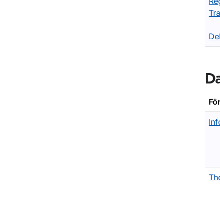
Re
Tr
De
Da
Fö
Inf
Th