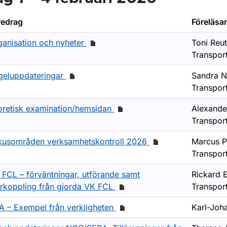
redrag
Föreläsa
r Seminarier inom luftfarten
ganisation och nyheter
Toni Reut
Transport
ör Genomförda seminarier
geluppdateringar
Sandra N
Transport
oretisk examination/hemsidan
Alexande
Transport
kusområden verksamhetskontroll 2026
Marcus Pi
Transport
 FCL – förväntningar, utförande samt
Rickard 
erkoppling från gjorda VK FCL
Transport
A – Exempel från verkligheten
Karl-Joh