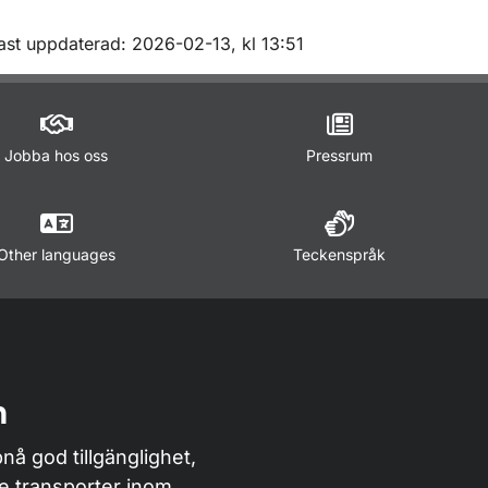
m sidan
ast uppdaterad: 2026-02-13, kl 13:51
Jobba hos oss
Pressrum
Other languages
Teckenspråk
n
nå god tillgänglighet,
de transporter inom