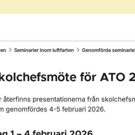
hen
Seminarier inom luftfarten
Genomförda seminarie
kolchefsmöte för ATO 
r återfinns presentationerna från skolchefs
m genomfördes 4-5 februari 2026.
ör Meddelande från Transportstyrelsen om luftfart (MFL)
g 1 – 4 februari 2026