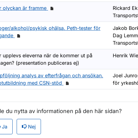
r olyckan är framme
Rickard Ek
Transports
ger/alkohol/psykisk ohälsa. Peth-tester för
Jakob Bork
ygande
Dag Lemm
Transports
r upplevs eleverna när de kommer ut på
Henrik Wie
agen? (presentation publiceras ej)
pföljning analys av efterfrågan och ansökan.
Joel Junro
lotutbildning med CSN-stöd
för yrkesh
e du nytta av informationen på den här sidan?
Ja
Nej