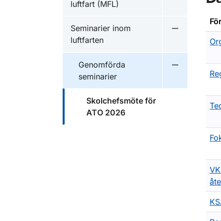
luftfart (MFL)
Fö
Seminarier inom
Undermeny fö
luftfarten
Or
Genomförda
Undermeny f
Re
seminarier
Skolchefsmöte för
Te
ATO 2026
Fo
VK
åt
KS