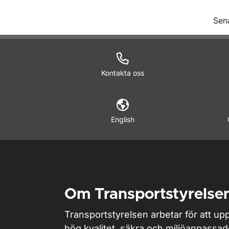
O
Sen
Kontakta oss
English
Om Transportstyrelse
Transportstyrelsen arbetar för att upp
hög kvalitet, säkra och miljöanpassa