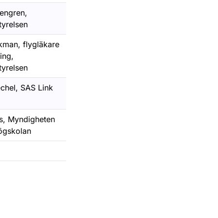
engren,
tyrelsen
man, flygläkare
ing,
tyrelsen
chel, SAS Link
s, Myndigheten
ögskolan