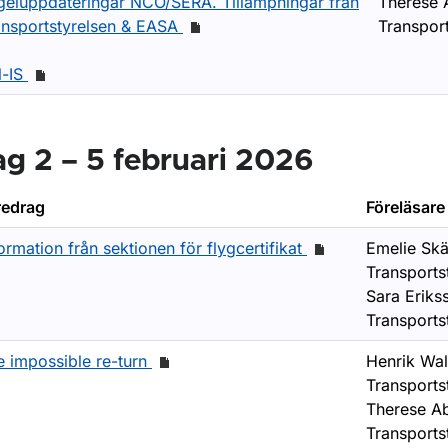
geluppdateringar NCO/SERA. Tillämpningar från
Therese 
ansportstyrelsen & EASA
Transport
l-IS
g 2 – 5 februari 2026
redrag
Föreläsare
ormation från sektionen för flygcertifikat
Emelie Skä
Transports
Sara Eriks
Transports
e impossible re-turn
Henrik Wal
Transports
Therese A
Transports