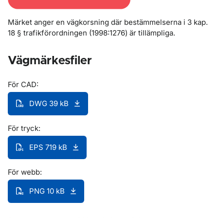
Märket anger en vägkorsning där bestämmelserna i 3 kap.
18 § trafikförordningen (1998:1276) är tillämpliga.
Vägmärkesfiler
För CAD:
DWG 39 kB
För tryck:
EPS 719 kB
För webb:
PNG 10 kB