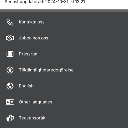
Om sidan
Senast uppdaterad: 2024-10-31, kl 13:21
Kontakta oss
Jobba hos oss
Pressrum
Tillgänglighetsredogörelse
English
Other languages
Teckenspråk